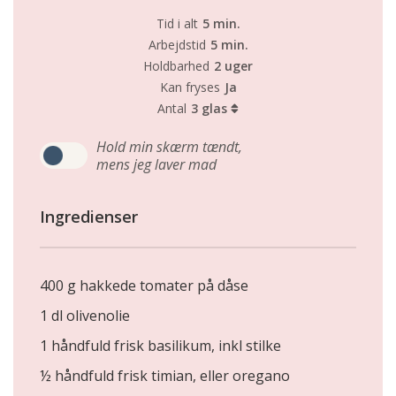
Tid i alt
5 min.
Arbejdstid
5 min.
Holdbarhed
2 uger
Kan fryses
Ja
Antal
3 glas
Hold min skærm tændt,
mens jeg laver mad
Ingredienser
400 g hakkede tomater på dåse
1 dl olivenolie
1 håndfuld frisk basilikum, inkl stilke
½ håndfuld frisk timian, eller oregano