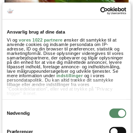
Ansvarlig brug af dine data
Vi og
vores 1022 partnere
ønsker dit samtykke til at
anvende cookies og indsamle persondata om IP-
adresse, ID og din browser til præferencer, statistik og
marketingformål. Disse oplysninger videregives til vores
samarbejdspartnere, der opbevarer og tilgår oplysninger
på din enhed for at vise dig målrettede annoncer, levere
tilpasset indhold, foretage annonce- og indholdsmåling,
lave målgruppeundersøgelser og udvikle tjenester. Se
mere information under
indstillinger
og i vores
persondatapolitik. Du kan altid trække dit samtykke
tilbage eller ændre indstillinger fra vores
"Cookiedeklaration", eller ved at trykke på "Privacy
trigger" ikonet.
Hvis du tillader det, vil vi også gerne:
Samtykkevalg
Indsamle præcise oplysninger om din placering,
der kan være nøjagtig inden for få meter
Nødvendig
Identificere din enhed baseret på en scanning af
dens unikke karakteristika (fingerprinting)
Opskrifter
Pizza
Tilbehør Aftensmad
Dine valg anvendes på hele websitet.
Præferencer