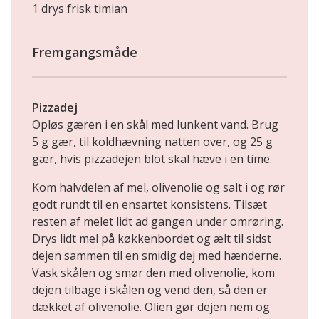
1 drys frisk timian
Fremgangsmåde
Pizzadej
Opløs gæren i en skål med lunkent vand. Brug
5 g gær, til koldhævning natten over, og 25 g
gær, hvis pizzadejen blot skal hæve i en time.
Kom halvdelen af mel, olivenolie og salt i og rør
godt rundt til en ensartet konsistens. Tilsæt
resten af melet lidt ad gangen under omrøring.
Drys lidt mel på køkkenbordet og ælt til sidst
dejen sammen til en smidig dej med hænderne.
Vask skålen og smør den med olivenolie, kom
dejen tilbage i skålen og vend den, så den er
dækket af olivenolie. Olien gør dejen nem og