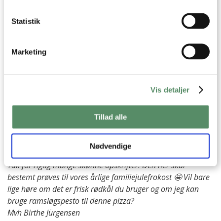
Har du spørgsmål til opskriften eller lyst til at sende en sød
hilsen, så kan du skrive til mig i kommentarfeltet herunder.
Statistik
Du kan måske finde svaret på dit spørgsmål i kommentarfeltet,
hvis det allerede er stillet og besvaret - eller du kan kigge på
denne side
, hvor jeg giver svar på mange 'ofte stillede
spørgsmål' til min opskrifter.
Marketing
7 KOMMENTARER

Vis detaljer
Tillad alle
Birthe Jürgensen
:
29. september 2023 kl. 16:57
Hejsa
Nødvendige
Tak for rigtig mange skønne opskrifter. Den her skal
bestemt prøves til vores årlige familiejulefrokost 🤩 Vil bare
lige høre om det er frisk rødkål du bruger og om jeg kan
bruge ramsløgspesto til denne pizza?
Mvh Birthe Jürgensen