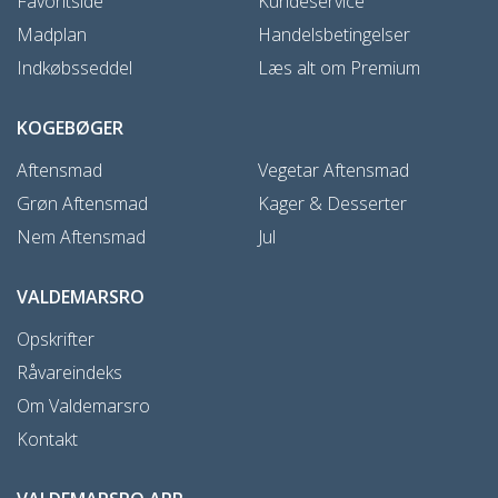
Favoritside
Kundeservice
Madplan
Handelsbetingelser
Indkøbsseddel
Læs alt om Premium
KOGEBØGER
Aftensmad
Vegetar Aftensmad
Grøn Aftensmad
Kager & Desserter
Nem Aftensmad
Jul
VALDEMARSRO
Opskrifter
Råvareindeks
Om Valdemarsro
Kontakt