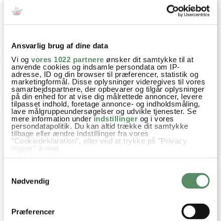
Hvis I har lyst til flere skønne tips til at spise resterne
fra julemiddagen dagen derpå – så kan jeg også varmt
anbefale at kigge nærmere på disse lækre
friske
Ansvarlig brug af dine data
forårsruller med andekød
. Man kan også tilberede en
Vi og
vores 1022 partnere
ønsker dit samtykke til at
lækker
anderilette
eller bruge det lækre kød i en skøn
anvende cookies og indsamle persondata om IP-
adresse, ID og din browser til præferencer, statistik og
banh mi burger
.
marketingformål. Disse oplysninger videregives til vores
samarbejdspartnere, der opbevarer og tilgår oplysninger
på din enhed for at vise dig målrettede annoncer, levere
tilpasset indhold, foretage annonce- og indholdsmåling,
Aftensmad
Julefrokost
Juleopskrifter
Opskrifter
lave målgruppeundersøgelser og udvikle tjenester. Se
mere information under
indstillinger
og i vores
persondatapolitik. Du kan altid trække dit samtykke
Gær
Hvedemel
Hakkede tomater
Basilikum
tilbage eller ændre indstillinger fra vores
"Cookiedeklaration", eller ved at trykke på "Privacy
Tomatpuré
Mozzarella
Ost
And
rødkål
Kål
trigger" ikonet.
Æbler
Hvis du tillader det, vil vi også gerne:
Samtykkevalg
Indsamle præcise oplysninger om din placering,
der kan være nøjagtig inden for få meter
Nødvendig
Identificere din enhed baseret på en scanning af
dens unikke karakteristika (fingerprinting)
Dine valg anvendes på hele websitet.
SPØRGSMÅL TIL OPSKRIFTEN?
Præferencer