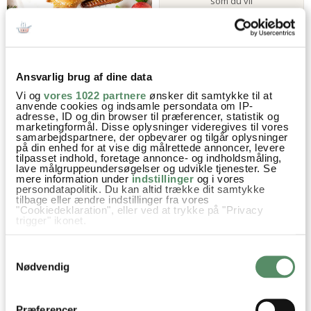
som du vil
LÆS MERE HER
KLASSISK ANDESTEG MED
ÆBLER OG SVESKER
Ansvarlig brug af dine data
Vi og
vores 1022 partnere
ønsker dit samtykke til at
anvende cookies og indsamle persondata om IP-
adresse, ID og din browser til præferencer, statistik og
marketingformål. Disse oplysninger videregives til vores
samarbejdspartnere, der opbevarer og tilgår oplysninger
på din enhed for at vise dig målrettede annoncer, levere
tilpasset indhold, foretage annonce- og indholdsmåling,
lave målgruppeundersøgelser og udvikle tjenester. Se
mere information under
indstillinger
og i vores
persondatapolitik. Du kan altid trække dit samtykke
tilbage eller ændre indstillinger fra vores
"Cookiedeklaration", eller ved at trykke på "Privacy
trigger" ikonet.
VIETNAMESISKE
ANDERILLETTE
FORÅRSRULLER MED AND
Hvis du tillader det, vil vi også gerne:
Samtykkevalg
Indsamle præcise oplysninger om din placering,
der kan være nøjagtig inden for få meter
Nødvendig
Identificere din enhed baseret på en scanning af
dens unikke karakteristika (fingerprinting)
Dine valg anvendes på hele websitet.
Præferencer