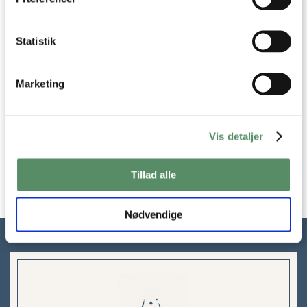
Statistik
Marketing
CONFITEREDE ANDELÅR -
ANDESTEG - LANGTIDSSTEGT
CONFIT DE CANARD
AND MED APPELSIN OG
TIMIAN
Vis detaljer
Tillad alle
Nødvendige