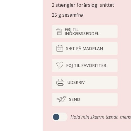
2 stængler forårsløg, snittet
25 g sesamfrø
FØJ TIL
INDKØBSSEDDEL
SÆT PÅ MADPLAN
FØJ TIL FAVORITTER
UDSKRIV
SEND
Hold min skærm tændt,
mens 