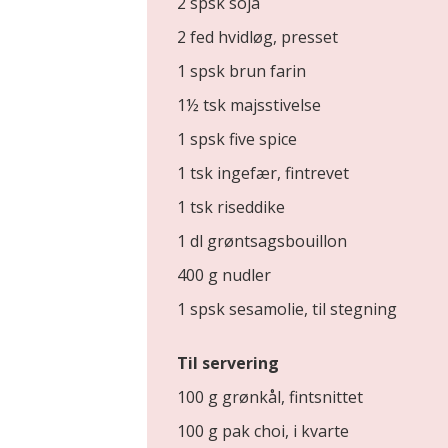
2 spsk soja
2 fed hvidløg, presset
1 spsk brun farin
1½ tsk majsstivelse
1 spsk five spice
1 tsk ingefær, fintrevet
1 tsk riseddike
1 dl grøntsagsbouillon
400 g nudler
1 spsk sesamolie, til stegning
Til servering
100 g grønkål, fintsnittet
100 g pak choi, i kvarte