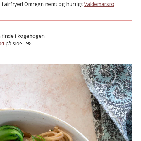
 i airfryer! Omregn nemt og hurtigt
Valdemarsro
 finde i kogebogen
ad
på side 198