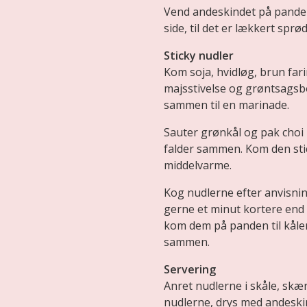
Vend andeskindet på panden
side, til det er lækkert sprød
Sticky nudler
Kom soja, hvidløg, brun farin
majsstivelse og grøntsagsbo
sammen til en marinade.
Sauter grønkål og pak choi på
falder sammen. Kom den sti
middelvarme.
Kog nudlerne efter anvisni
gerne et minut kortere end 
kom dem på panden til kålen
sammen.
Servering
Anret nudlerne i skåle, skæ
nudlerne, drys med andeski