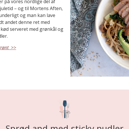
r på vores nordlige del af
juletid – og til Mortens Aften,
idunderligt og man kan lave
dt andet denne ret med
 kød serveret med grønkål og
ler.
grønt >>
Sprød and med sticky nudler