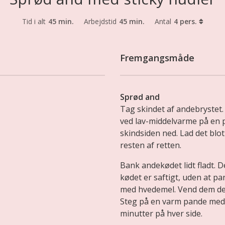
Tid i alt
45 min.
Arbejdstid
45 min.
Antal
4 pers.
Fremgangsmåde
Sprød and
Tag skindet af andebrystet.
ved lav-middelvarme på en 
skindsiden ned. Lad det blot
resten af retten.
Bank andekødet lidt fladt. D
kødet er saftigt, uden at p
med hvedemel. Vend dem dere
Steg på en varm pande med o
minutter på hver side.