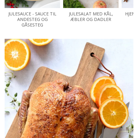
JULESAUCE - SAUCE TIL
JULESALAT MED KÅL,
HJEM
ANDESTEG OG
ÆBLER OG DADLER
M
GÅSESTEG