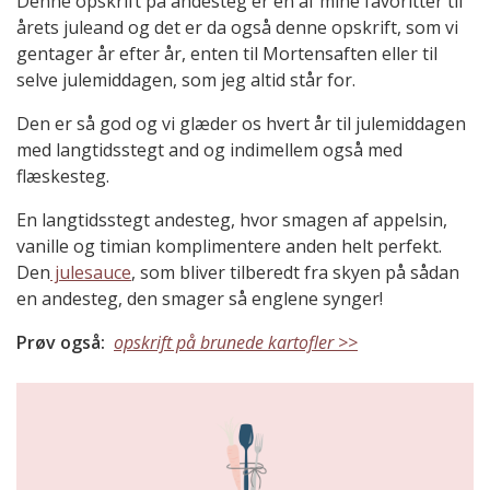
Denne opskrift på andesteg er en af mine favoritter til
årets juleand og det er da også denne opskrift, som vi
gentager år efter år, enten til Mortensaften eller til
selve julemiddagen, som jeg altid står for.
Den er så god og vi glæder os hvert år til julemiddagen
med langtidsstegt and og indimellem også med
flæskesteg.
En langtidsstegt andesteg, hvor smagen af appelsin,
vanille og timian komplimentere anden helt perfekt.
Den
julesauce
, som bliver tilberedt fra skyen på sådan
en andesteg, den smager så englene synger!
Prøv også:
opskrift på brunede kartofler >>