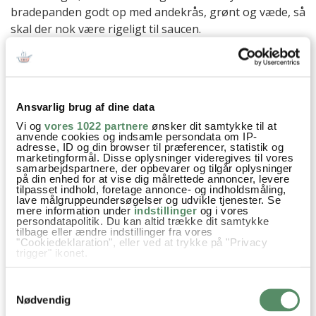
bradepanden godt op med andekrås, grønt og væde, så
skal der nok være rigeligt til saucen.
And og flæskesteg
Det er svært at tilberede både andesteg og flæskesteg
samtidigt med et godt resultat. Så jeg vil varmt anbefale
Ansvarlig brug af dine data
at lave anden dagen før.
Vi og
vores 1022 partnere
ønsker dit samtykke til at
anvende cookies og indsamle persondata om IP-
Hvis anden pensles godt med fedt kan den lunes på
adresse, ID og din browser til præferencer, statistik og
marketingformål. Disse oplysninger videregives til vores
nederste rille under flæskestegen, inden temperaturen
samarbejdspartnere, der opbevarer og tilgår oplysninger
skrues op for en sprød svær og anden tages ud.
på din enhed for at vise dig målrettede annoncer, levere
tilpasset indhold, foretage annonce- og indholdsmåling,
lave målgruppeundersøgelser og udvikle tjenester. Se
Rist til at placere anden på i
mere information under
indstillinger
og i vores
persondatapolitik. Du kan altid trække dit samtykke
bradepanden
tilbage eller ændre indstillinger fra vores
"Cookiedeklaration", eller ved at trykke på "Privacy
Jeg bruger en rist til grillstege, men ellers kan man
trigger" ikonet.
købe riste til stege som kan sættes ned i bradepanden.
Hvis du tillader det, vil vi også gerne:
Samtykkevalg
Det er lidt besværligt at bruge en alm ovnrist, da man
Indsamle præcise oplysninger om din placering,
der kan være nøjagtig inden for få meter
så ikke kan komme ned til væden som skal dryppes
Nødvendig
Identificere din enhed baseret på en scanning af