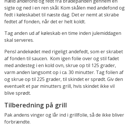
Hæld andefond og fedt fra bradepanden gennem en
sigte og ned i en ren skål. Kom skålen med andefond og
fedt i køleskabet til næste dag. Det er nemt at skrabe
fedtet af fonden, når det er helt koldt.
Tag anden ud af køleskab en time inden julemiddagen
skal serveres.
Pensl andekødet med rigeligt andefedt, som er skrabet
af fonden til saucen. Kom igen folie over og stil fadet
med andesteg i en kold ovn, skrue op til 125 grader,
varm anden langsomt op i ca. 30 minutter. Tag folien af
og skrue op til 225 grader, til skindet er sprødt. Giv den
eventuelt et par minutters grill, hvis skindet ikke vil
blive sprødt.
Tilberedning på grill
Pak andens vinger og lår ind i grillfolie, så de ikke bliver
forbrændte.