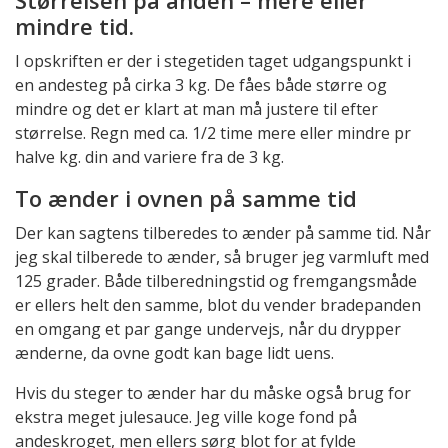
Størrelsen på anden – mere eller
mindre tid.
I opskriften er der i stegetiden taget udgangspunkt i
en andesteg på cirka 3 kg. De fåes både større og
mindre og det er klart at man må justere til efter
størrelse. Regn med ca. 1/2 time mere eller mindre pr
halve kg. din and variere fra de 3 kg.
To ænder i ovnen på samme tid
Der kan sagtens tilberedes to ænder på samme tid. Når
jeg skal tilberede to ænder, så bruger jeg varmluft med
125 grader. Både tilberedningstid og fremgangsmåde
er ellers helt den samme, blot du vender bradepanden
en omgang et par gange undervejs, når du drypper
ænderne, da ovne godt kan bage lidt uens.
Hvis du steger to ænder har du måske også brug for
ekstra meget julesauce. Jeg ville koge fond på
andeskroget, men ellers sørg blot for at fylde