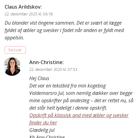
Claus Arildskov
:
22. december 2025 kl. 06:18
Du blander vist tingene sammen. Det er svært at lægge
fyldet af æbler og svesker i fadet når anden er fyldt med
appelsin.
besvar
Ann-Christine
:
22. december 2025 kl. 07:53
Hej Claus
Det var en tekstbid fra min kogebog
Valdemarsro Jul, som nemlig dækker over begge
mine opskrifter på andesteg – det er rettet nu, så
det står helt tydeligt i denne opskrift.
Opskrift på klassisk and med æbler og svesker
finder du her
Glædelig jul
Kh Ann-Christine