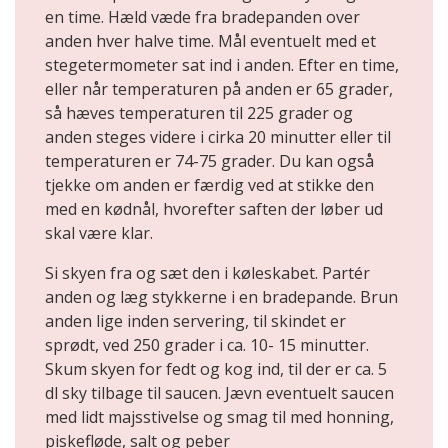
en time. Hæld væde fra bradepanden over
anden hver halve time. Mål eventuelt med et
stegetermometer sat ind i anden. Efter en time,
eller når temperaturen på anden er 65 grader,
så hæves temperaturen til 225 grader og
anden steges videre i cirka 20 minutter eller til
temperaturen er 74-75 grader. Du kan også
tjekke om anden er færdig ved at stikke den
med en kødnål, hvorefter saften der løber ud
skal være klar.
Si skyen fra og sæt den i køleskabet. Partér
anden og læg stykkerne i en bradepande. Brun
anden lige inden servering, til skindet er
sprødt, ved 250 grader i ca. 10- 15 minutter.
Skum skyen for fedt og kog ind, til der er ca. 5
dl sky tilbage til saucen. Jævn eventuelt saucen
med lidt majsstivelse og smag til med honning,
piskefløde, salt og peber