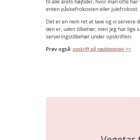
til alle årets højtider, hvor man ofte har
enten påskefrokosten eller julefrokost.
Det er en nem ret at lave og vi servere
den er, uden tilbehør, men jeg har lige sa
serveringstilbehør under opskriften.
Prøv også:
opskrift på nøddepostej >>
Vegetar 