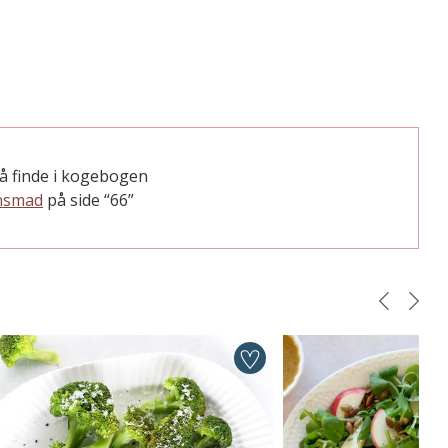
å finde i kogebogen
ensmad
på side “66”