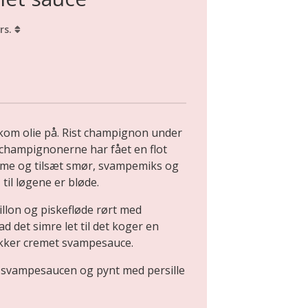
rs.
om olie på. Rist champignon under
 champignonerne har fået en flot
arme og tilsæt smør, svampemiks og
til løgene er bløde.
lon og piskefløde rørt med
d det simre let til det koger en
lækker cremet svampesauce.
d svampesaucen og pynt med persille