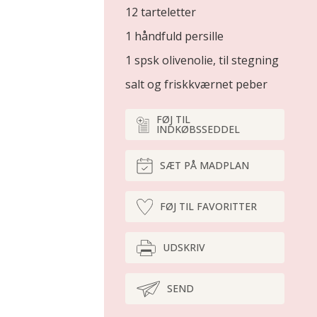
12 tarteletter
1 håndfuld persille
1 spsk olivenolie, til stegning
salt og friskkværnet peber
FØJ TIL
INDKØBSSEDDEL
SÆT PÅ MADPLAN
FØJ TIL FAVORITTER
UDSKRIV
SEND