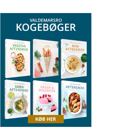
ED ÆBLE
BROCCOLISALAT