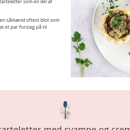
 tarteletter som en del af
 den såmænd oftest blot som
t et par forslag på til
tarteletter med svampe og cre