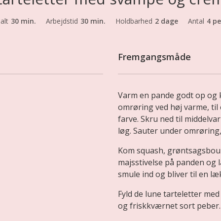
 alt
30 min.
Arbejdstid
30 min.
Holdbarhed
2 dage
Antal
4 pe
Fremgangsmåde
Varm en pande godt op og k
omrøring ved høj varme, til
farve. Skru ned til middelv
løg. Sauter under omrøring, 
Kom squash, grøntsagsbouil
majsstivelse på panden og la
smule ind og bliver til en 
Fyld de lune tarteletter me
og friskkværnet sort peber.