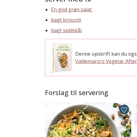
En god grøn salat
bagt broccoli
bagt spidskål
Denne opskrift kan du ogs
Valdemarsro Vegetar Aft
Forslag til servering