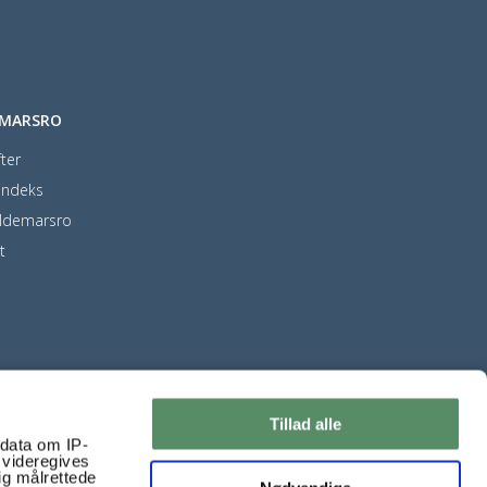
EMARSRO
ter
indeks
ldemarsro
t
Tillad alle
ndata om IP-
 videregives
ig målrettede