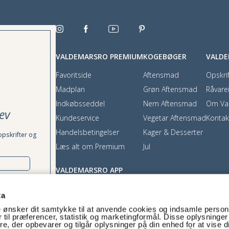
VALDEMARSRO PREMIUM
KOGEBØGER
VALD
Favoritside
Aftensmad
Opskrif
Madplan
Grøn Aftensmad
Råvare
Indkøbsseddel
Nem Aftensmad
Om Va
ev
Kundeservice
Vegetar Aftensmad
Kontak
Handelsbetingelser
Kager & Desserter
opskrifter og
Læs alt om Premium
Jul
VALDEMARSRO APP
App Store
ta
Google Play
e
ønsker dit samtykke til at anvende cookies og indsamle perso
rækkes tilbage,
 til præferencer, statistik og marketingformål. Disse oplysninger
e, der opbevarer og tilgår oplysninger på din enhed for at vise d