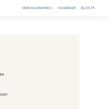
MERE VALDEMARSRO
KOGEBØGER
LOG PÅ
ske
asser