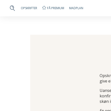
FÅ PREMIUM
OPSKRIFTER
MADPLAN
Opskri
give e
Uanset
konfir
skøn i
En ops