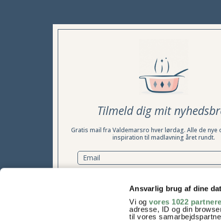
Tilmeld dig mit nyhedsbr
Gratis mail fra Valdemarsro hver lørdag. Alle de nye 
inspiration til madlavning året rundt.
TILMELD NYHEDSBREV
Ansvarlig brug af dine da
Vi og
vores 1022 partner
Samtykke til at modtage nyhedsbrevet kan til enhver tid t
adresse, ID og din browser
læs mere her
til vores samarbejdspartner