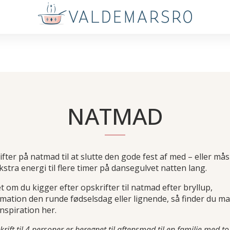
NATMAD
fter på natmad til at slutte den gode fest af med – eller må
kstra energi til flere timer på dansegulvet natten lang.
 om du kigger efter opskrifter til natmad efter bryllup,
mation den runde fødselsdag eller lignende, så finder du m
nspiration her.
krift til 4 personer er beregnet til aftensmad til en familie med to