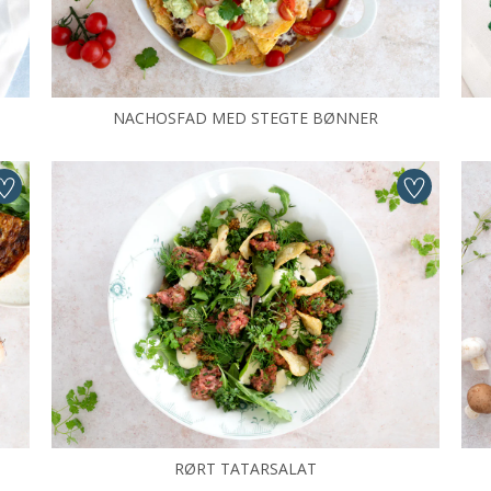
NACHOSFAD MED STEGTE BØNNER
RØRT TATARSALAT