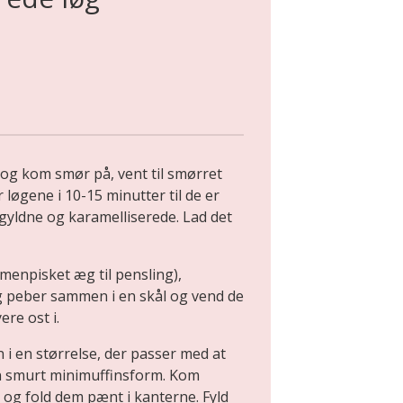
og kom smør på, vent til smørret
 løgene i 10-15 minutter til de er
gyldne og karamelliserede. Lad det
enpisket æg til pensling),
og peber sammen i en skål og vend de
re ost i.
n i en størrelse, der passer med at
 en smurt minimuffinsform. Kom
m og fold dem pænt i kanterne. Fyld