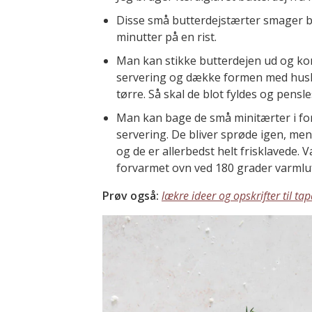
Disse små butterdejstærter smager bed
minutter på en rist.
Man kan stikke butterdejen ud og kom
servering og dække formen med hushol
tørre. Så skal de blot fyldes og pens
Man kan bage de små minitærter i fo
servering. De bliver sprøde igen, men 
og de er allerbedst helt frisklavede. 
forvarmet ovn ved 180 grader varmluf
Prøv også:
lækre ideer og opskrifter til ta