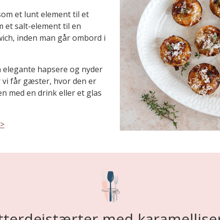
om et lunt element til et
et salt-element til en
ich, inden man går ombord i
må elegante hapsere og nyder
r vi får gæster, hvor den er
n med en drink eller et glas
>>
terdejstærter med karamellise