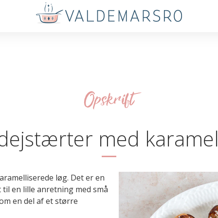
Opskrift
dejstærter med karamell
ramelliserede løg. Det er en
t til en lille anretning med små
om en del af et større