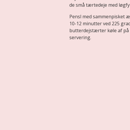
de små tærtedeje med løgfyl
Pensl med sammenpisket æg 
10-12 minutter ved 225 gra
butterdejstærter køle af på 
servering.