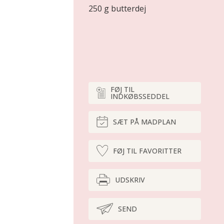
250 g butterdej
FØJ TIL
INDKØBSSEDDEL
SÆT PÅ MADPLAN
FØJ TIL FAVORITTER
UDSKRIV
SEND