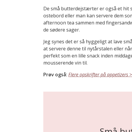
De små butterdejstærter er også et hit s
ostebord eller man kan servere dem som 
afternoon tea sammen med fingersandw
de sødere sager.
Jeg synes det er så hyggeligt at lave s
at servere denne til nytårstalen eller nå
perfekt som en lille snack inden middage
mousserende vin til.
Prøv også:
Flere opskrifter på appetizers 
Små but