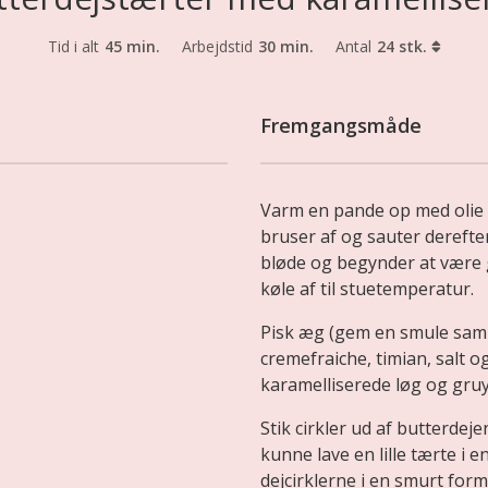
Tid i alt
45 min.
Arbejdstid
30 min.
Antal
24 stk.
Fremgangsmåde
Varm en pande op med olie 
bruser af og sauter derefter
bløde og begynder at være 
køle af til stuetemperatur.
Pisk æg (gem en smule samm
cremefraiche, timian, salt 
karamelliserede løg og gruye
Stik cirkler ud af butterdeje
kunne lave en lille tærte i
dejcirklerne i en smurt for