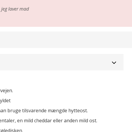
jeg laver mad
vejen.
yldet
 man bruge tilsvarende mængde hytteost.
ntaler, en mild cheddar eller anden mild ost.
køledisken.