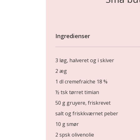
Ingredienser
3 løg, halveret og i skiver
2 æg
1 dl cremefraiche 18 %
½ tsk tørret timian
50 g gruyere, friskrevet
salt og friskkværnet peber
10 g smør
2 spsk olivenolie