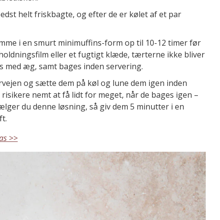
st helt friskbagte, og efter de er kølet af et par
me i en smurt minimuffins-form op til 10-12 timer før
dningsfilm eller et fugtigt klæde, tærterne ikke bliver
les med æg, samt bages inden servering.
rvejen og sætte dem på køl og lune dem igen inden
risikere nemt at få lidt for meget, når de bages igen –
Vælger du denne løsning, så giv dem 5 minutter i en
t.
pas >>