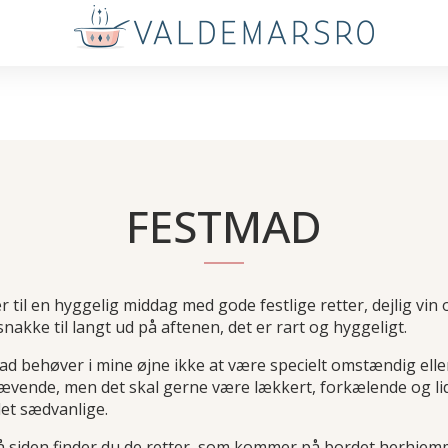
FESTMAD
 til en hyggelig middag med gode festlige retter, dejlig vin 
nakke til langt ud på aftenen, det er rart og hyggeligt.
ad behøver i mine øjne ikke at være specielt omstændig elle
rævende, men det skal gerne være lækkert, forkælende og li
det sædvanlige.
å siden finder du de retter, som kommer på bordet herhjem