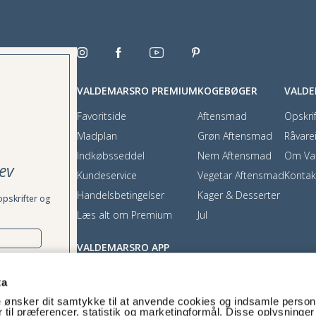
VALDEMARSRO PREMIUM
KOGEBØGER
VALD
Favoritside
Aftensmad
Opskrif
Madplan
Grøn Aftensmad
Råvare
Indkøbsseddel
Nem Aftensmad
Om Va
ev
Kundeservice
Vegetar Aftensmad
Kontak
Handelsbetingelser
Kager & Desserter
opskrifter og
Læs alt om Premium
Jul
VALDEMARSRO APP
App Store
ta
Google Play
e
ønsker dit samtykke til at anvende cookies og indsamle perso
rækkes tilbage,
 til præferencer, statistik og marketingformål. Disse oplysninger