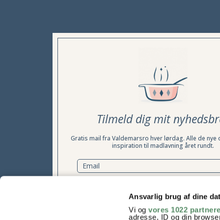
Tilmeld dig mit nyhedsbr
Gratis mail fra Valdemarsro hver lørdag. Alle de nye 
inspiration til madlavning året rundt.
TILMELD NYHEDSBREV
Ansvarlig brug af dine da
Vi og
vores 1022 partner
Samtykke til at modtage nyhedsbrevet kan til enhver tid t
adresse, ID og din browser