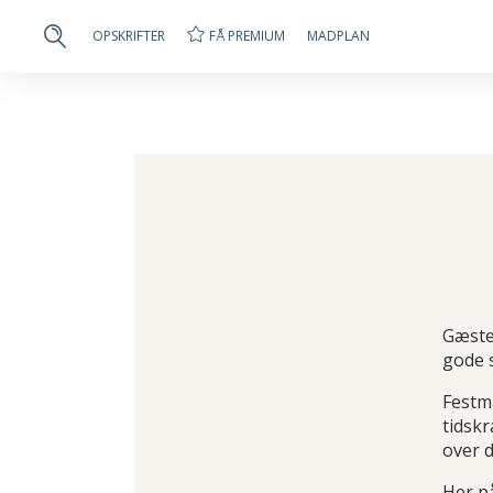
FÅ PREMIUM
OPSKRIFTER
MADPLAN
Gæster
gode s
Festm
tidsk
over 
Her p