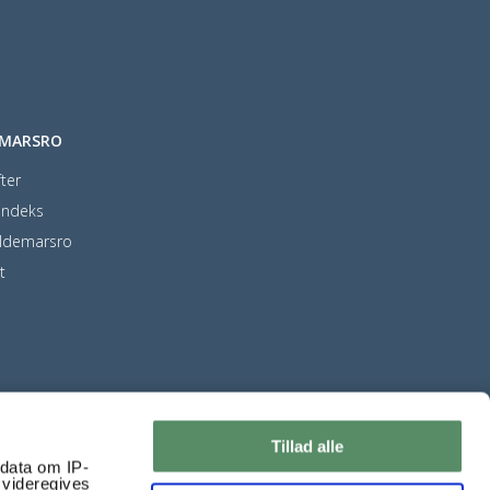
EMARSRO
ter
indeks
ldemarsro
t
Tillad alle
ndata om IP-
 videregives