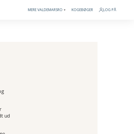
MERE VALDEMARSRO
KOGEBØGER
LOG PÅ
og
r
dt ud
me,