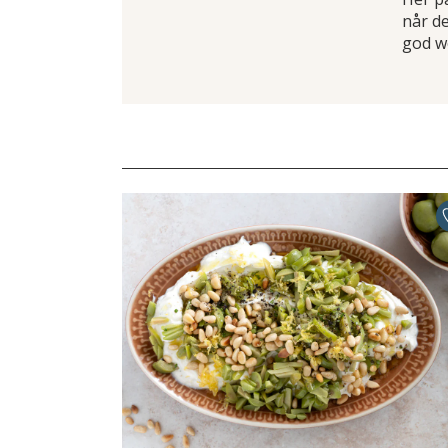
når de
god w