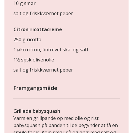
10 g smør
salt og friskkværnet peber
Citron-ricottacreme
250 g ricotta
1 øko citron, fintrevet skal og saft
1½ spsk olivenolie
salt og friskkværnet peber
Fremgangsmåde
Grillede babysquash
Varm en grillpande op med olie og rist
babysquash på panden til de begynder at få en
smule farve. Kom smør på og drys med salt og