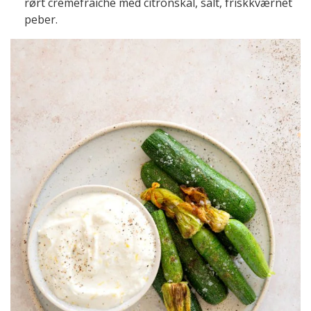
rørt cremefraiche med citronskal, salt, friskkværnet
peber.