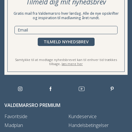
Tilmeld dig mit nyhedsbrev
Gratis mail fra Valdemarsro hver lørdag. Alle de nye opskrifter
og inspiration til madlavning året rundt.
TILMELD NYHEDSBREV
Samtykke til at modtage nyhedsbrevet kan til enhver tid trækkes
tilbage,
læs mere her
VALDEMARSRO PREMIUM
Favoritside
Kundeservice
Madplan
Handelsbetingelser