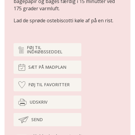
bagepapir og bages færdig i 15 minutter ved
175 grader varmluft.
Lad de sprøde ostebiscotti køle af på en rist.
FØJ TIL
INDKØBSSEDDEL
SÆT PÅ MADPLAN
FØJ TIL FAVORITTER
UDSKRIV
SEND