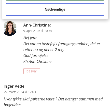
til pensling), i opskriften står 1 æg
Nødvendige
besvar
Ann-Christine
:
9. april 2026 kl. 20:45
Hej Jette
Det var en tastefejl i fremgangsmåden, det er
rettet nu og det er 2 æg.
God fornøjelse
Kh Ann-Christine
besvar
Inger Vedel
:
29. marts 2024 kl. 12:03
Hvor tykke skal pølserne være ? Det hænger sammen med
bagetiden