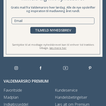
Gratis mail fra Valdemarsro hver lørdag. Alle de nye opskrifter
og inspiration til madlavning året rundt.
TILMELD NYHEDSBREV
Samtykke til at modtage nyhedsbrevet kan til enhver tid trækkes
tilbage,
læs mere her
VALDEMARSRO PREMIUM
Favoritside
Kundeservice
Madplan
Handelsbetingelser
Indkøbsseddel
Læs alt om Premium