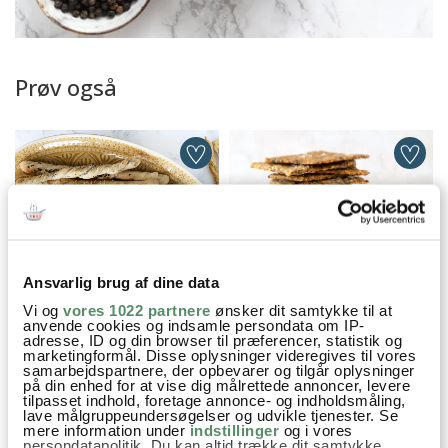
Prøv også
Ansvarlig brug af dine data
Vi og
vores 1022 partnere
ønsker dit samtykke til at
GRISSINI
KERNEKNÆKBRØD
anvende cookies og indsamle persondata om IP-
adresse, ID og din browser til præferencer, statistik og
marketingformål. Disse oplysninger videregives til vores
samarbejdspartnere, der opbevarer og tilgår oplysninger
på din enhed for at vise dig målrettede annoncer, levere
tilpasset indhold, foretage annonce- og indholdsmåling,
Festmad
Kiks og knækbrød
Opskrifter
lave målgruppeundersøgelser og udvikle tjenester. Se
mere information under
indstillinger
og i vores
Snack før julemiddagen
Snacks
Tapas
Hvedemel
persondatapolitik. Du kan altid trække dit samtykke