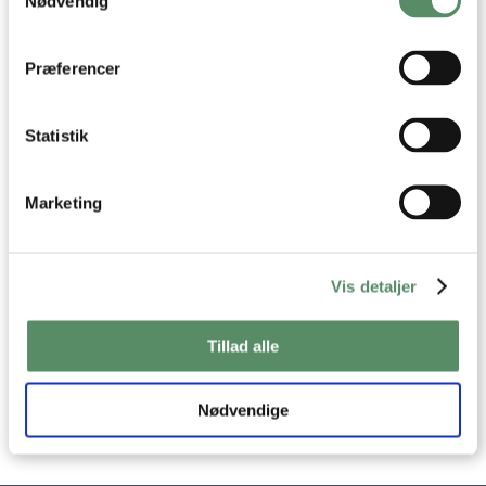
Nødvendig
SORT PEBER OG ROSMARIN
Identificere din enhed baseret på en scanning af
dens unikke karakteristika (fingerprinting)
Dine valg anvendes på hele websitet.
Præferencer
Statistik
DADLER MED
DADLER OG BACON
Marketing
BLÅSKIMMELOST OG SKINKE
Vis detaljer
Tillad alle
Nødvendige
GRØNKÅLSCHIPS
SALTMANDLER MED
ROSMARIN