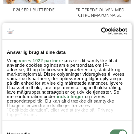
PØLSER I BUTTERDEJ
FRITEREDE OLIVEN MED
CITRONMAYONNAISE
Ansvarlig brug af dine data
Vi og
vores 1022 partnere
ønsker dit samtykke til at
anvende cookies og indsamle persondata om IP-
BUTTERDEJSSTÆNGER MED
adresse, ID og din browser til præferencer, statistik og
BAGT OST MED SPRØDE
marketingformål. Disse oplysninger videregives til vores
PARMESAN
BUTTERDEJSSTÆNGER
samarbejdspartnere, der opbevarer og tilgår oplysninger
på din enhed for at vise dig målrettede annoncer, levere
tilpasset indhold, foretage annonce- og indholdsmåling,
lave målgruppeundersøgelser og udvikle tjenester. Se
mere information under
indstillinger
og i vores
persondatapolitik. Du kan altid trække dit samtykke
tilbage eller ændre indstillinger fra vores
"Cookiedeklaration", eller ved at trykke på "Privacy
trigger" ikonet.
Hvis du tillader det, vil vi også gerne:
Samtykkevalg
Indsamle præcise oplysninger om din placering,
KIRSEBÆRCOCKTAIL
PARMESAN BISCOTTI MED
der kan være nøjagtig inden for få meter