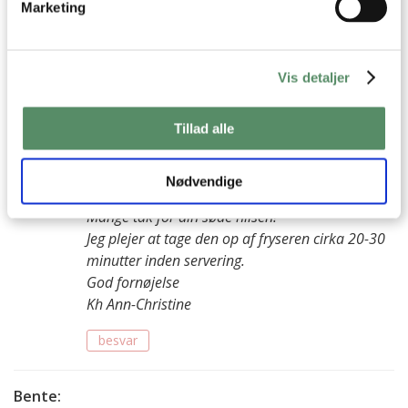
Hvis man har lavet rouladen nogledage før, så den er
Marketing
gennemfrossen, hvor lang tid før servering tror du så jeg
skal tage den op af fryseren? Tak for dine altid inspirerende
opskrifter
Vis detaljer
besvar
Tillad alle
Ann-Christine
:
27. april 2026 kl. 15:33
Nødvendige
Hej Marianne
Mange tak for din søde hilsen!
Jeg plejer at tage den op af fryseren cirka 20-30
minutter inden servering.
God fornøjelse
Kh Ann-Christine
besvar
Bente
: