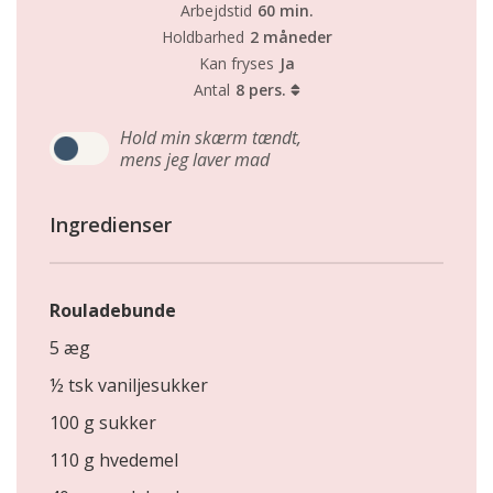
Arbejdstid
60 min.
Holdbarhed
2 måneder
Kan fryses
Ja
Antal
8 pers.
Hold min skærm tændt,
mens jeg laver mad
Ingredienser
Rouladebunde
5 æg
½ tsk vaniljesukker
100 g sukker
110 g hvedemel