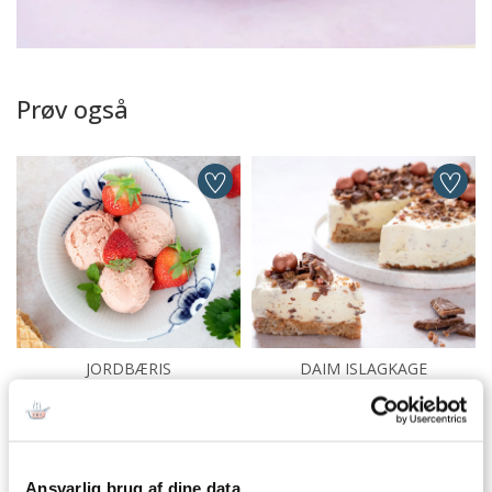
Prøv også
JORDBÆRIS
DAIM ISLAGKAGE
Dessert
Festmad
Fødselsdag
Is
Kager
Ansvarlig brug af dine data