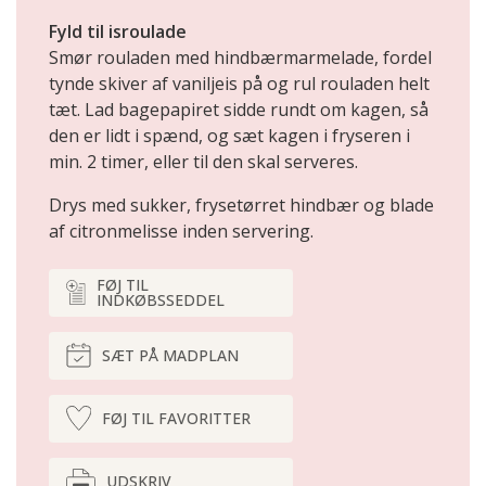
Fyld til isroulade
Smør rouladen med hindbærmarmelade, fordel
tynde skiver af vaniljeis på og rul rouladen helt
tæt. Lad bagepapiret sidde rundt om kagen, så
den er lidt i spænd, og sæt kagen i fryseren i
min. 2 timer, eller til den skal serveres.
Drys med sukker, frysetørret hindbær og blade
af citronmelisse inden servering.
FØJ TIL
INDKØBSSEDDEL
SÆT PÅ MADPLAN
FØJ TIL FAVORITTER
UDSKRIV