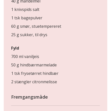
40 g mandelmel
1 knivspids salt
1 tsk bagepulver
60 g smør, stuetempereret
25 g sukker, til drys
Fyld
700 ml vaniljeis
50 g hindbærmarmelade
1 tsk frysetørret hindbær
2 stængler citronmelisse
Fremgangsmåde