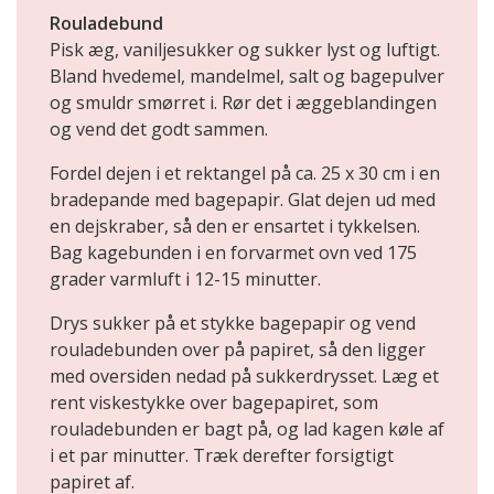
Rouladebund
Pisk æg, vaniljesukker og sukker lyst og luftigt.
Bland hvedemel, mandelmel, salt og bagepulver
og smuldr smørret i. Rør det i æggeblandingen
og vend det godt sammen.
Fordel dejen i et rektangel på ca. 25 x 30 cm i en
bradepande med bagepapir. Glat dejen ud med
en dejskraber, så den er ensartet i tykkelsen.
Bag kagebunden i en forvarmet ovn ved 175
grader varmluft i 12-15 minutter.
Drys sukker på et stykke bagepapir og vend
rouladebunden over på papiret, så den ligger
med oversiden nedad på sukkerdrysset. Læg et
rent viskestykke over bagepapiret, som
rouladebunden er bagt på, og lad kagen køle af
i et par minutter. Træk derefter forsigtigt
papiret af.