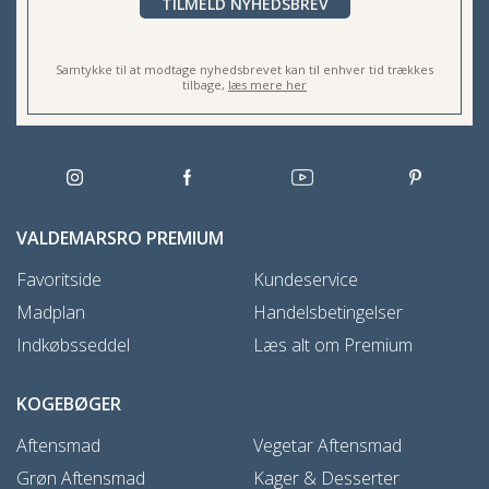
TILMELD NYHEDSBREV
Samtykke til at modtage nyhedsbrevet kan til enhver tid trækkes
tilbage,
læs mere her
VALDEMARSRO PREMIUM
Favoritside
Kundeservice
Madplan
Handelsbetingelser
Indkøbsseddel
Læs alt om Premium
KOGEBØGER
Aftensmad
Vegetar Aftensmad
Grøn Aftensmad
Kager & Desserter