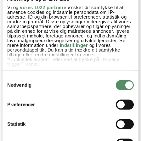
Kager og søde sager
Opskrifter
Vanilje
Hvedemel
Vi og
vores 1022 partnere
ønsker dit samtykke til at
anvende cookies og indsamle persondata om IP-
Mandelmel
Hindbær
Citronmelisse
adresse, ID og din browser til præferencer, statistik og
marketingformål. Disse oplysninger videregives til vores
samarbejdspartnere, der opbevarer og tilgår oplysninger
på din enhed for at vise dig målrettede annoncer, levere
tilpasset indhold, foretage annonce- og indholdsmåling,
lave målgruppeundersøgelser og udvikle tjenester. Se
SPØRGSMÅL TIL OPSKRIFTEN?
mere information under
indstillinger
og i vores
persondatapolitik. Du kan altid trække dit samtykke
Har du spørgsmål til opskriften eller lyst til at sende en sød
tilbage eller ændre indstillinger fra vores
"Cookiedeklaration", eller ved at trykke på "Privacy
hilsen, så kan du skrive til mig i kommentarfeltet herunder.
trigger" ikonet.
Du kan måske finde svaret på dit spørgsmål i kommentarfeltet,
hvis det allerede er stillet og besvaret - eller du kan kigge på
Hvis du tillader det, vil vi også gerne:
Samtykkevalg
denne side
, hvor jeg giver svar på mange 'ofte stillede
Indsamle præcise oplysninger om din placering,
spørgsmål' til min opskrifter.
der kan være nøjagtig inden for få meter
Nødvendig
Identificere din enhed baseret på en scanning af
dens unikke karakteristika (fingerprinting)
Dine valg anvendes på hele websitet.
10 KOMMENTARER

Præferencer
Statistik
Marianne
:
27. april 2026 kl. 08:42