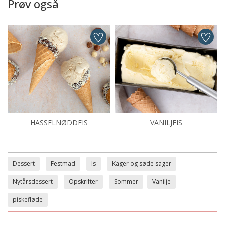
Prøv også
HASSELNØDDEIS
VANILJEIS
Dessert
Festmad
Is
Kager og søde sager
Nytårsdessert
Opskrifter
Sommer
Vanilje
piskefløde