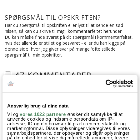
SPØRGSMÅL TIL OPSKRIFTEN?
Har du spørgsmål til opskriften eller lyst til at sende en sød
hilsen, så kan du skrive til mig i kommentarfeltet herunder.
Du kan måske finde svaret på dit spørgsmål i kommentarfeltet,
hvis det allerede er stillet og besvaret - eller du kan kigge på
denne side
, hvor jeg giver svar på mange 'ofte stillede
spørgsmål' til min opskrifter.
47 KOMMENTARER

Merete Bache
:
Ansvarlig brug af dine data
7. januar 2026 kl. 19:23
Lave den med kanel – vil du så blot tilføje 2 tsk kanel og
Vi og
vores 1022 partnere
ønsker dit samtykke til at
anvende cookies og indsamle persondata om IP-
undlade vaniljestang?
adresse, ID og din browser til præferencer, statistik og
marketingformål. Disse oplysninger videregives til vores
På forhånd tak
samarbejdspartnere, der opbevarer og tilgår oplysninger
på din enhed for at vise dig målrettede annoncer, levere