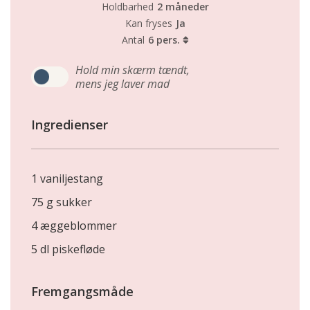
Holdbarhed
2 måneder
Kan fryses
Ja
Antal
6 pers.
Hold min skærm tændt,
mens jeg laver mad
Ingredienser
1 vaniljestang
75 g sukker
4 æggeblommer
5 dl piskefløde
Fremgangsmåde