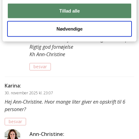
Ann-Christine
:
18. december 2025 kl. 14:28
Tillad alle
Hej Michael
Det har jeg aldrig brugt med parfait, da jeg
Nødvendige
synes den bliver fin uden. Men du kan fint
erstatte 1/3-1/4 af sukkeret med glukosesirup.
Rigtig god fornøjelse
Kh Ann-Christine
besvar
Karina
:
30. november 2025 kl. 23:07
Hej Ann-Christine. Hvor mange liter giver en opskrift til 6
personer?
besvar
Ann-Christine
: