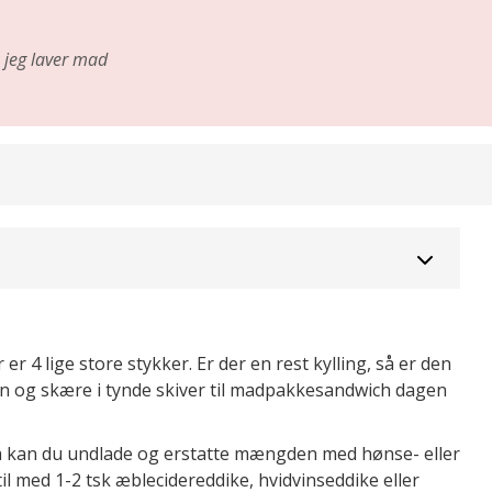
jeg laver mad
 er 4 lige store stykker. Er der en rest kylling, så er den
cen og skære i tynde skiver til madpakkesandwich dagen
 så kan du undlade og erstatte mængden med hønse- eller
l med 1-2 tsk æblecidereddike, hvidvinseddike eller