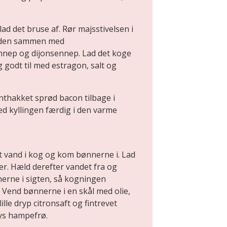
ad det bruse af. Rør majsstivelsen i
nden sammen med
nnep og dijonsennep. Lad det koge
godt til med estragon, salt og
nthakket sprød bacon tilbage i
d kyllingen færdig i den varme
t vand i kog og kom bønnerne i. Lad
r. Hæld derefter vandet fra og
erne i sigten, så kogningen
 Vend bønnerne i en skål med olie,
lille dryp citronsaft og fintrevet
rys hampefrø.