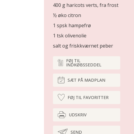
400 g haricots verts, fra frost
½ øko citron
1 spsk hampefrø
1 tsk olivenolie
salt og friskkværnet peber
FØJ TIL
INDKØBSSEDDEL
SÆT PÅ MADPLAN
FØJ TIL FAVORITTER
UDSKRIV
SEND