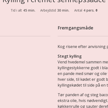
Tid i alt
45 min.
Arbejdstid
30 min.
Antal
4 pers.
Fremgangsmåde
Kog risene efter anvisning 
Stegt kylling
Vend hvedemel sammen med
kyllingestykkerne godt i bl
en pande med smør og olie 
hver side, til kødet er godt
kyllingekødet til side på en 
Tør panden af og steg baco
ekstra olie, hvis nødvendig
køkkenrulle og sauter dereft