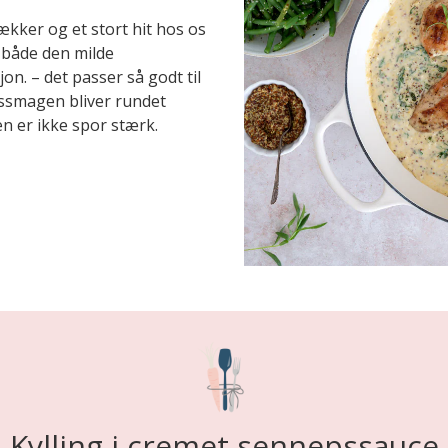
kker og et stort hit hos os
a både den milde
n. – det passer så godt til
pssmagen bliver rundet
en er ikke spor stærk.
Kylling i cremet sennepssauce