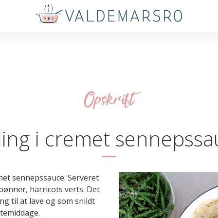
Opskrift
ling i cremet sennepss
emet sennepssauce. Serveret
nner, harricots verts. Det
ng til at lave og som snildt
stemiddage.