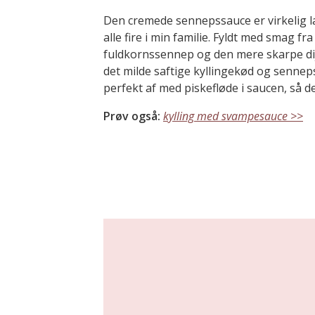
Den cremede sennepssauce er virkelig læ
alle fire i min familie. Fyldt med smag fr
fuldkornssennep og den mere skarpe dijo
det milde saftige kyllingekød og senne
perfekt af med piskefløde i saucen, så d
Prøv også:
kylling med svampesauce >>