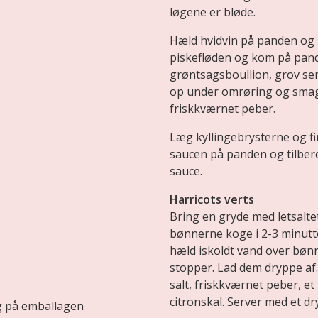
løgene er bløde.
Hæld hvidvin på panden og l
piskefløden og kom på pa
grøntsagsboullion, grov se
op under omrøring og smag 
friskkværnet peber.
Læg kyllingebrysterne og fi
saucen på panden og tilbere
sauce.
Harricots verts
Bring en gryde med letsalte
bønnerne koge i 2-3 minutte
hæld iskoldt vand over bønn
stopper. Lad dem dryppe af.
salt, friskkværnet peber, et 
citronskal. Server med et d
ng på emballagen