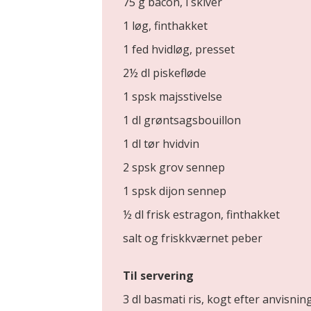
75 g bacon, i skiver
1 løg, finthakket
1 fed hvidløg, presset
2½ dl piskefløde
1 spsk majsstivelse
1 dl grøntsagsbouillon
1 dl tør hvidvin
2 spsk grov sennep
1 spsk dijon sennep
½ dl frisk estragon, finthakket
salt og friskkværnet peber
Til servering
3 dl basmati ris, kogt efter anvisni