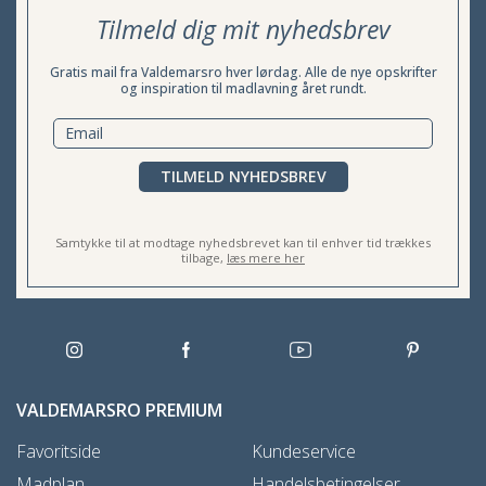
Tilmeld dig mit nyhedsbrev
Gratis mail fra Valdemarsro hver lørdag. Alle de nye opskrifter
og inspiration til madlavning året rundt.
TILMELD NYHEDSBREV
Samtykke til at modtage nyhedsbrevet kan til enhver tid trækkes
tilbage,
læs mere her
VALDEMARSRO PREMIUM
Favoritside
Kundeservice
Madplan
Handelsbetingelser