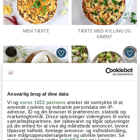
MEXI TÆRTE
TÆRTE MED KYLLING OG
GRØNT
KOLD BEARNAISE DRESSING
CÆSARSALAT
Ansvarlig brug af dine data
Vi og
vores 1022 partnere
ønsker dit samtykke til at
anvende cookies og indsamle persondata om IP-
adresse, ID og din browser til præferencer, statistik og
marketingformål. Disse oplysninger videregives til vores
samarbejdspartnere, der opbevarer og tilgår oplysninger
på din enhed for at vise dig målrettede annoncer, levere
tilpasset indhold, foretage annonce- og indholdsmåling,
lave målgruppeundersøgelser og udvikle tjenester. Se
mere information under
indstillinger
og i vores