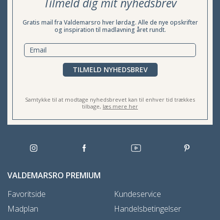
Tilmeld dig mit nyhedsbrev
Gratis mail fra Valdemarsro hver lørdag. Alle de nye opskrifter
og inspiration til madlavning året rundt.
TILMELD NYHEDSBREV
Samtykke til at modtage nyhedsbrevet kan til enhver tid trækkes
tilbage,
læs mere her
VALDEMARSRO PREMIUM
Favoritside
Kundeservice
Madplan
Handelsbetingelser