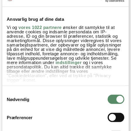
Franske retter
Mad på budget
Nem Hverdagsmad
Opskrifter
Kartofler
Hvidløg
Aubergine
Gulerødder
Ansvarlig brug af dine data
Rodfrugter
Peberfrugt
Squash
Rosmarin
Vi og
vores 1022 partnere
ønsker dit samtykke til at
anvende cookies og indsamle persondata om IP-
Røget paprika
Hakkede tomater
Bouillon
piskefløde
adresse, ID og din browser til præferencer, statistik og
marketingformål. Disse oplysninger videregives til vores
samarbejdspartnere, der opbevarer og tilgår oplysninger
Persille
på din enhed for at vise dig målrettede annoncer, levere
tilpasset indhold, foretage annonce- og indholdsmåling,
lave målgruppeundersøgelser og udvikle tjenester. Se
mere information under
indstillinger
og i vores
persondatapolitik. Du kan altid trække dit samtykke
tilbage eller ændre indstillinger fra vores
SPØRGSMÅL TIL OPSKRIFTEN?
"Cookiedeklaration", eller ved at trykke på "Privacy
trigger" ikonet.
Har du spørgsmål til opskriften eller lyst til at sende en sød
Hvis du tillader det, vil vi også gerne:
hilsen, så kan du skrive til mig i kommentarfeltet herunder.
Samtykkevalg
Indsamle præcise oplysninger om din placering,
Du kan måske finde svaret på dit spørgsmål i kommentarfeltet,
der kan være nøjagtig inden for få meter
Nødvendig
hvis det allerede er stillet og besvaret - eller du kan kigge på
Identificere din enhed baseret på en scanning af
denne side
, hvor jeg giver svar på mange 'ofte stillede
dens unikke karakteristika (fingerprinting)
spørgsmål' til min opskrifter.
Dine valg anvendes på hele websitet.
Præferencer
10 KOMMENTARER
