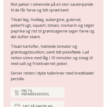
Rist pølser i olivenolie på en stor sauterpande
til de får farve og lidt sprød kant.
Tilsæt løg, hvidløg, aubergine, gulerod,
peberfrugt, squash, timian, rosmarin og røget
paprika og rist til grøntsagerne tager farve og
det dufter skønt.
Tilsæt kartofler, hakkede tomater og
grøntsagsboullion, samt lidt piskefløde. Lad
retten simre med låg i 10 minutter og smag til
med salt og friskkværnet peber.
Server retten i dybe tallerkner med bredbladet
persille.
FØJ TIL
INDKØBSSEDDEL
SÆT PÅ MADPLAN