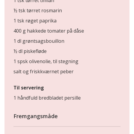
1 tsk tørret timian
½ tsk tørret rosmarin
1 tsk røget paprika
400 g hakkede tomater på dåse
1 dl grøntsagsbouillon
½ dl piskefløde
1 spsk olivenolie, til stegning
salt og friskkværnet peber
Til servering
1 håndfuld bredbladet persille
Fremgangsmåde