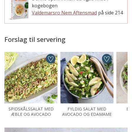
kogebogen
Valdemarsro Nem Aftensmad
på side 214
Forslag til servering
SPIDSKÅLSSALAT MED
FYLDIG SALAT MED
BR
ÆBLE OG AVOCADO
AVOCADO OG EDAMAME