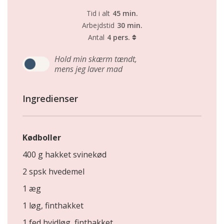
Tid i alt
45 min.
Arbejdstid
30 min.
Antal
4 pers.
Hold min skærm tændt,
mens jeg laver mad
Ingredienser
Kødboller
400 g hakket svinekød
2 spsk hvedemel
1 æg
1 løg, finthakket
1 fed hvidløg, finthakket