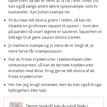
opskriften, da det er nemt at få fat i året rundt. Du
kan også vælge andre lækre spisesvampe, som fx
kantareller, Karl Johan svampe mv
Vil du have lidt ekstra grønt i retten, så kan du
tilsætte en groftrevet squash til saucen – kom den
på panden så snart løgene er sauteret. Squashen vil
bidrage til at gøre saucen ekstra cremet.
Jo mørkere svampe og jo mere de er stegt af, jo
mere farve får svampesaucen.
Har du friske krydderurter i køkkenhaven eller
vindueskarmen, så kan de tørrede krydderurter
erstattes med disse. Brug gerne lidt ekstra af de
friske krydderurter.
Her har jeg brugt svinekød, men du kan også bruge
kyllingefars eller kalv.
Denne opskrift kan du også finde i