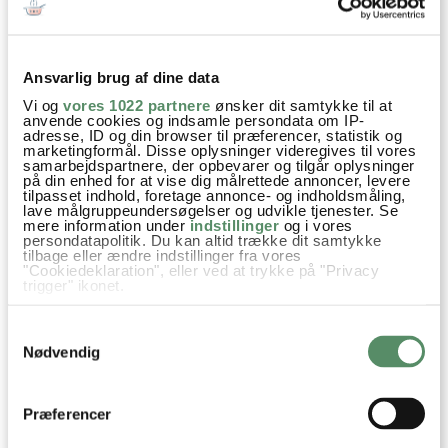
Ansvarlig brug af dine data
Vi og
vores 1022 partnere
ønsker dit samtykke til at
anvende cookies og indsamle persondata om IP-
adresse, ID og din browser til præferencer, statistik og
marketingformål. Disse oplysninger videregives til vores
samarbejdspartnere, der opbevarer og tilgår oplysninger
Prøv også
på din enhed for at vise dig målrettede annoncer, levere
tilpasset indhold, foretage annonce- og indholdsmåling,
lave målgruppeundersøgelser og udvikle tjenester. Se
mere information under
indstillinger
og i vores
persondatapolitik. Du kan altid trække dit samtykke
tilbage eller ændre indstillinger fra vores
"Cookiedeklaration", eller ved at trykke på "Privacy
trigger" ikonet.
Hvis du tillader det, vil vi også gerne:
Samtykkevalg
Indsamle præcise oplysninger om din placering,
der kan være nøjagtig inden for få meter
Nødvendig
Identificere din enhed baseret på en scanning af
dens unikke karakteristika (fingerprinting)
Dine valg anvendes på hele websitet.
MEDISTER MED KÅL OG
BRÆNDENDE KÆRLIGHED
Præferencer
ÆBLE