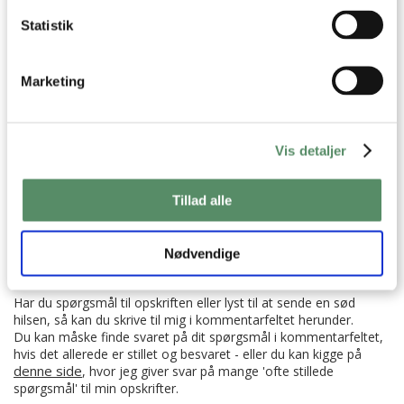
Statistik
Aftensmad
Efterår
Familiefavoritter
Gryderetter
Marketing
Nem Hverdagsmad
One Pot retter
Opskrifter
Vinter
Hvedemel
Hvidløg
fennikelfrø
Rosmarin
Vis detaljer
Champignon
Svampe
Hvidvin
Bouillon
piskefløde
Persille
Tillad alle
Nødvendige
SPØRGSMÅL TIL OPSKRIFTEN?
Har du spørgsmål til opskriften eller lyst til at sende en sød
hilsen, så kan du skrive til mig i kommentarfeltet herunder.
Du kan måske finde svaret på dit spørgsmål i kommentarfeltet,
hvis det allerede er stillet og besvaret - eller du kan kigge på
denne side
, hvor jeg giver svar på mange 'ofte stillede
spørgsmål' til min opskrifter.