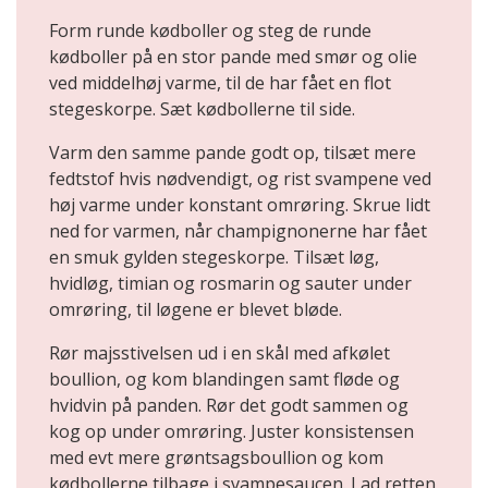
Form runde kødboller og steg de runde
kødboller på en stor pande med smør og olie
ved middelhøj varme, til de har fået en flot
stegeskorpe. Sæt kødbollerne til side.
Varm den samme pande godt op, tilsæt mere
fedtstof hvis nødvendigt, og rist svampene ved
høj varme under konstant omrøring. Skrue lidt
ned for varmen, når champignonerne har fået
en smuk gylden stegeskorpe. Tilsæt løg,
hvidløg, timian og rosmarin og sauter under
omrøring, til løgene er blevet bløde.
Rør majsstivelsen ud i en skål med afkølet
boullion, og kom blandingen samt fløde og
hvidvin på panden. Rør det godt sammen og
kog op under omrøring. Juster konsistensen
med evt mere grøntsagsboullion og kom
kødbollerne tilbage i svampesaucen. Lad retten