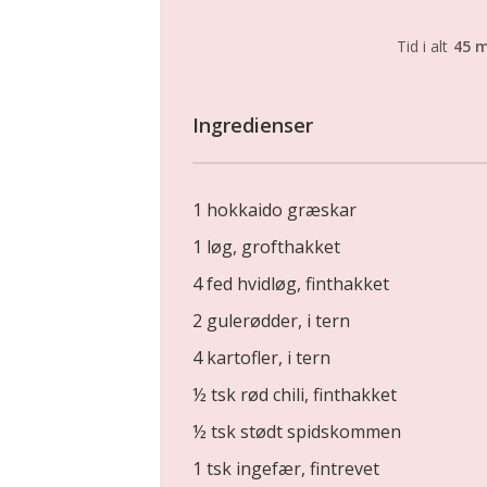
Tid i alt
45 m
Ingredienser
1 hokkaido græskar
1 løg, grofthakket
4 fed hvidløg, finthakket
2 gulerødder, i tern
4 kartofler, i tern
½ tsk rød chili, finthakket
½ tsk stødt spidskommen
1 tsk ingefær, fintrevet