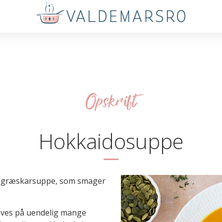
Opskrift
Hokkaidosuppe
r græskarsuppe, som smager
aves på uendelig mange