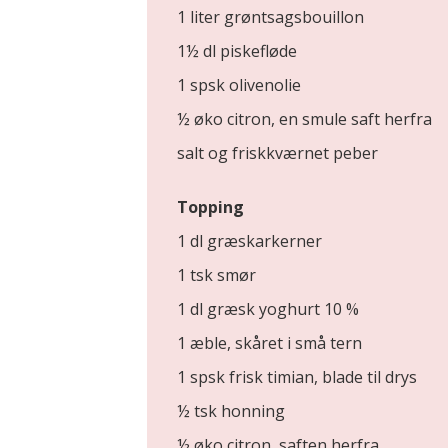
1 liter grøntsagsbouillon
1½ dl piskefløde
1 spsk olivenolie
½ øko citron, en smule saft herfra
salt og friskkværnet peber
Topping
1 dl græskarkerner
1 tsk smør
1 dl græsk yoghurt 10 %
1 æble, skåret i små tern
1 spsk frisk timian, blade til drys
½ tsk honning
½ øko citron, saften herfra