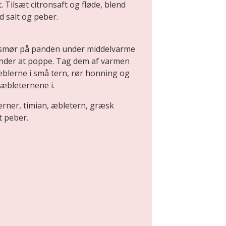
t. Tilsæt citronsaft og fløde, blend
 salt og peber.
t smør på panden under middelvarme
ynder at poppe. Tag dem af varmen
 æblerne i små tern, rør honning og
æbleternene i.
ner, timian, æbletern, græsk
t peber.