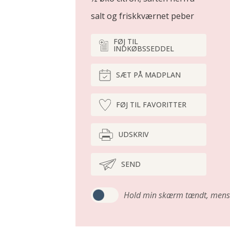
salt og friskkværnet peber
FØJ TIL
INDKØBSSEDDEL
SÆT PÅ MADPLAN
FØJ TIL FAVORITTER
UDSKRIV
SEND
Hold min skærm tændt,
mens 