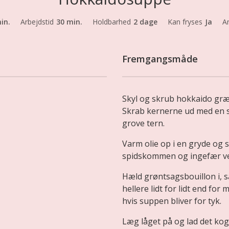
in.
Arbejdstid
30 min.
Holdbarhed
2 dage
Kan fryses
Ja
An
Fremgangsmåde
Skyl og skrub hokkaido græ
Skrab kernerne ud med en 
grove tern.
Varm olie op i en gryde og s
spidskommen og ingefær ved
Hæld grøntsagsbouillon i, s
hellere lidt for lidt end for 
hvis suppen bliver for tyk.
Læg låget på og lad det kog