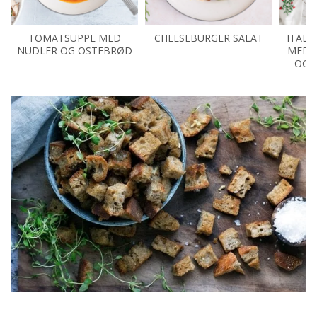
TOMATSUPPE MED
CHEESEBURGER SALAT
ITALI
NUDLER OG OSTEBRØD
MED 
OG 