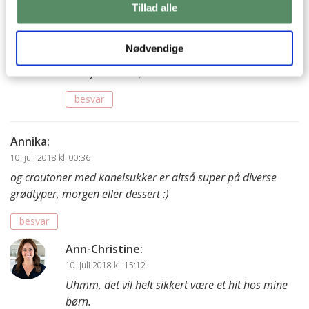
Tillad alle
Ann-Christine
:
29. august 2019 kl. 20:17
Nødvendige
Hvor er det dejligt at høre ♡ Tusind tak for din
søde feedback :)
besvar
Annika
:
10. juli 2018 kl. 00:36
og croutoner med kanelsukker er altså super på diverse
grødtyper, morgen eller dessert :)
besvar
Ann-Christine
:
10. juli 2018 kl. 15:12
Uhmm, det vil helt sikkert være et hit hos mine
børn.