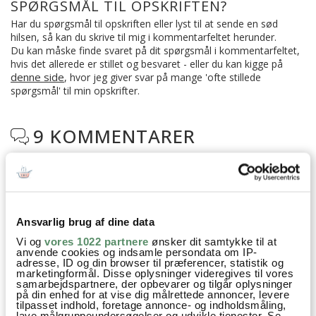
SPØRGSMÅL TIL OPSKRIFTEN?
Har du spørgsmål til opskriften eller lyst til at sende en sød
hilsen, så kan du skrive til mig i kommentarfeltet herunder.
Du kan måske finde svaret på dit spørgsmål i kommentarfeltet,
hvis det allerede er stillet og besvaret - eller du kan kigge på
denne side
, hvor jeg giver svar på mange 'ofte stillede
spørgsmål' til min opskrifter.
9 KOMMENTARER

Arne Bendtsen
:
21. marts 2022 kl. 18:01
Ansvarlig brug af dine data
Hvordan opbevarer jeg franskbrødscroutoner
hjemmelavede så de ikke bliver bløde
Vi og
vores 1022 partnere
ønsker dit samtykke til at
anvende cookies og indsamle persondata om IP-
adresse, ID og din browser til præferencer, statistik og
besvar
marketingformål. Disse oplysninger videregives til vores
samarbejdspartnere, der opbevarer og tilgår oplysninger
på din enhed for at vise dig målrettede annoncer, levere
Nelly
:
tilpasset indhold, foretage annonce- og indholdsmåling,
lave målgruppeundersøgelser og udvikle tjenester. Se
1. maj 2024 kl. 13:06