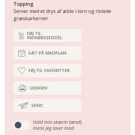
Topping
Server med et drys af æble i tern og ristede
græskarkerner
FØJ TIL
INDKØBSSEDDEL
SÆT PÅ MADPLAN
FØJ TIL FAVORITTER
UDSKRIV
SEND
Hold min skærm tændt,
mens jeg laver mad