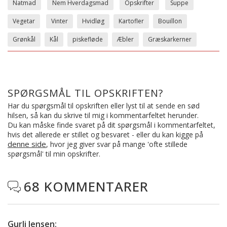
Natmad
Nem Hverdagsmad
Opskrifter
Suppe
Vegetar
Vinter
Hvidløg
Kartofler
Bouillon
Grønkål
Kål
piskefløde
Æbler
Græskarkerner
SPØRGSMÅL TIL OPSKRIFTEN?
Har du spørgsmål til opskriften eller lyst til at sende en sød
hilsen, så kan du skrive til mig i kommentarfeltet herunder.
Du kan måske finde svaret på dit spørgsmål i kommentarfeltet,
hvis det allerede er stillet og besvaret - eller du kan kigge på
denne side
, hvor jeg giver svar på mange 'ofte stillede
spørgsmål' til min opskrifter.
68 KOMMENTARER

Gurli Jensen
: