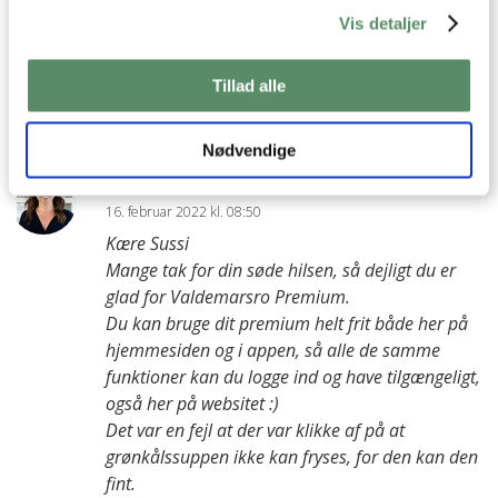
gælder for grønkålssuppen? OG 2) har du et sted beskrevet
Vis detaljer
hvad man aldrig må(bør) fryse med henblik på
genopvarmning ? Bedste hilsen en PræmiumFan af
Tillad alle
Valdemarsro
besvar
Nødvendige
Ann-Christine
:
16. februar 2022 kl. 08:50
Kære Sussi
Mange tak for din søde hilsen, så dejligt du er
glad for Valdemarsro Premium.
Du kan bruge dit premium helt frit både her på
hjemmesiden og i appen, så alle de samme
funktioner kan du logge ind og have tilgængeligt,
også her på websitet :)
Det var en fejl at der var klikke af på at
grønkålssuppen ikke kan fryses, for den kan den
fint.