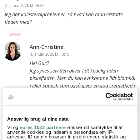
2. januar 2026 kl. 09:37
Jeg har kolesterolproblemer, så hvad kan man erstatte
fløden med?
besvar
Ann-Christine
:
4. januar 2026 kl. 10:10
Hej Gurli
Jeg synes selv den bliver lidt kedelig uden
piskefløden. Men du kan evt komme lidt blomkål
i eller squash som også giver en god cremethed i
retten
God fornøjelse
Kh Ann-Christine
Ansvarlig brug af dine data
besvar
Vi og
vores 1022 partnere
ønsker dit samtykke til at
anvende cookies og indsamle persondata om IP-
Christian
:
adresse, ID og din browser til præferencer, statistik og