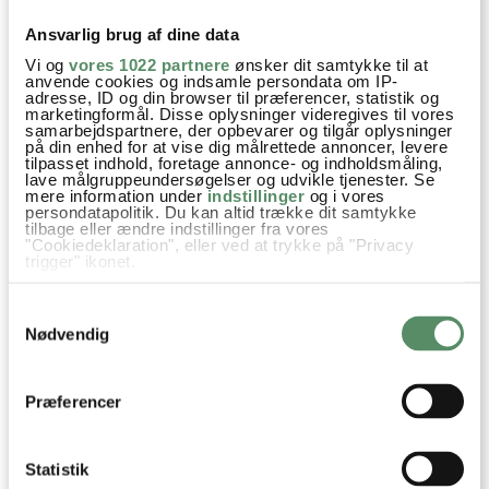
Du kan måske finde svaret på dit spørgsmål i kommentarfeltet,
hvis det allerede er stillet og besvaret - eller du kan kigge på
Ansvarlig brug af dine data
denne side
, hvor jeg giver svar på mange 'ofte stillede
spørgsmål' til min opskrifter.
Vi og
vores 1022 partnere
ønsker dit samtykke til at
anvende cookies og indsamle persondata om IP-
adresse, ID og din browser til præferencer, statistik og
marketingformål. Disse oplysninger videregives til vores
6 KOMMENTARER

samarbejdspartnere, der opbevarer og tilgår oplysninger
på din enhed for at vise dig målrettede annoncer, levere
tilpasset indhold, foretage annonce- og indholdsmåling,
lave målgruppeundersøgelser og udvikle tjenester. Se
mere information under
indstillinger
og i vores
Mette Eskebjerg
:
persondatapolitik. Du kan altid trække dit samtykke
tilbage eller ændre indstillinger fra vores
7. september 2025 kl. 00:37
"Cookiedeklaration", eller ved at trykke på "Privacy
trigger" ikonet.
Kan man fryse farsen ?
Hvis du tillader det, vil vi også gerne:
Kh Mette
Samtykkevalg
Indsamle præcise oplysninger om din placering,
Ps tak for mange dejlige og inspirerende opskrifter 😊
der kan være nøjagtig inden for få meter
Nødvendig
Identificere din enhed baseret på en scanning af
dens unikke karakteristika (fingerprinting)
besvar
Dine valg anvendes på hele websitet.
Præferencer
Ann-Christine
:
7. september 2025 kl. 11:19
Hej Mette
Statistik