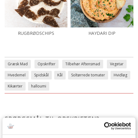
RUGBRØDSCHIPS
HAYDARI DIP
Græsk Mad
Opskrifter
Tilbehør Aftensmad
Vegetar
Hvedemel
Spidskål
Kål
Soltørrede tomater
Hvidløg
Kikærter
halloumi
SPØRGSMÅL TIL OPSKRIFTEN?
Har du spørgsmål til opskriften eller lyst til at sende en sød
hilsen, så kan du skrive til mig i kommentarfeltet herunder.