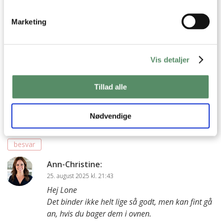
Tak for din søde hilsen :)
Ja, det kan den fint.
Marketing
God fornøjelse
Kh Ann-Christine
besvar
Vis detaljer
Lone
:
Tillad alle
25. august 2025 kl. 08:15
Kan man bruge havregryn i stedet for mel til at binde farsen
Nødvendige
sammen?
besvar
Ann-Christine
:
25. august 2025 kl. 21:43
Hej Lone
Det binder ikke helt lige så godt, men kan fint gå
an, hvis du bager dem i ovnen.