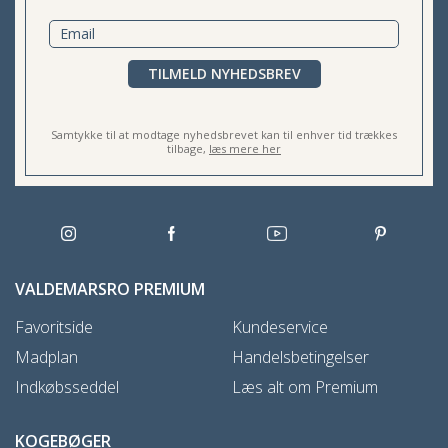
TILMELD NYHEDSBREV
Samtykke til at modtage nyhedsbrevet kan til enhver tid trækkes
tilbage,
læs mere her
VALDEMARSRO PREMIUM
Favoritside
Kundeservice
Madplan
Handelsbetingelser
Indkøbsseddel
Læs alt om Premium
KOGEBØGER