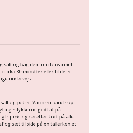
g salt og bag dem i en forvarmet
 cirka 30 minutter eller til de er
nge undervejs.
 salt og peber. Varm en pande op
yllingestykkerne godt af på
jligt sprød og derefter kort på alle
f og sæt til side på en tallerken et