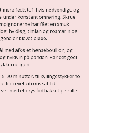
 mere fedtstof, hvis nødvendigt, og
e under konstant omrøring. Skrue
hampignonerne har fået en smuk
løg, hvidløg, timian og rosmarin og
øgene er blevet bløde.
kål med afkølet hønseboullion, og
og hvidvin på panden. Rør det godt
tykkerne igen.
15-20 minutter, til kyllingestykkerne
 fintrevet citronskal, lidt
rver med et drys finthakket persille