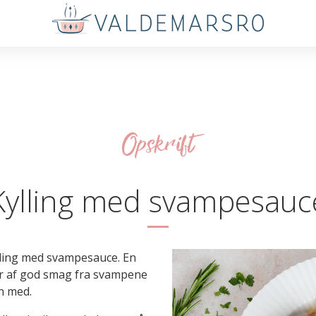
Opskrift
Kylling med svampesauc
ylling med svampesauce. En
r af god smag fra svampene
n med.