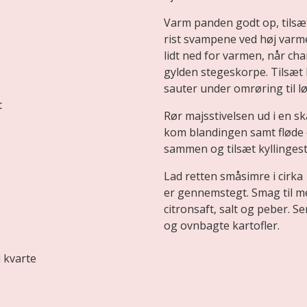
Varm panden godt op, tilsæt
rist svampene ved høj varm
lidt ned for varmen, når c
gylden stegeskorpe. Tilsæt 
sauter under omrøring til l
t
Rør majsstivelsen ud i en s
kom blandingen samt fløde 
sammen og tilsæt kyllinges
Lad retten småsimre i cirka 
er gennemstegt. Smag til med
citronsaft, salt og peber. Se
og ovnbagte kartofler.
i kvarte