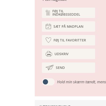
FØJ TIL
INDKØBSSEDDEL
SÆT PÅ MADPLAN
FØJ TIL FAVORITTER
UDSKRIV
SEND
Hold min skærm tændt,
mens 