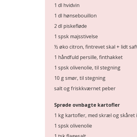
1 dl hvidvin
1 dl hønsebouillon
2 dl piskefløde
1 spsk majsstivelse
½ øko citron, fintrevet skal + lidt saf
1 håndfuld persille, finthakket
1 spsk olivenolie, til stegning
10 g smør, til stegning
salt og friskkværnet peber
Sprøde ovnbagte kartofler
1 kg kartofler, med skræl og skåret 
1 spsk olivenolie
1 tsk flagesalt