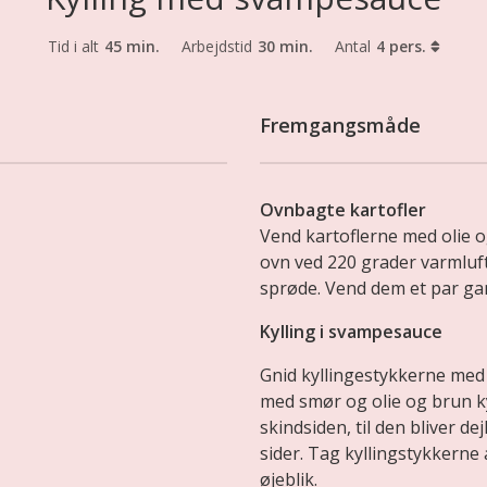
Tid i alt
45 min.
Arbejdstid
30 min.
Antal
4 pers.
Fremgangsmåde
Ovnbagte kartofler
Vend kartoflerne med olie o
ovn ved 220 grader varmluft i
sprøde. Vend dem et par ga
Kylling i svampesauce
Gnid kyllingestykkerne med
med smør og olie og brun k
skindsiden, til den bliver de
sider. Tag kyllingstykkerne a
øjeblik.