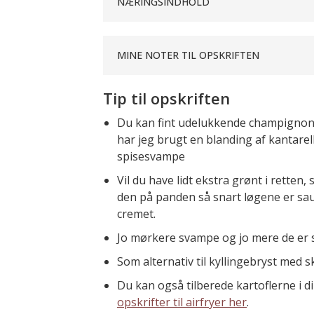
NÆRINGSINDHOLD
MINE NOTER TIL OPSKRIFTEN
Tip til opskriften
Du kan fint udelukkende champignon til
har jeg brugt en blanding af kantar
spisesvampe
Vil du have lidt ekstra grønt i retten
den på panden så snart løgene er saut
cremet.
Jo mørkere svampe og jo mere de er s
Som alternativ til kyllingebryst med s
Du kan også tilberede kartoflerne i 
opskrifter til airfryer her
.