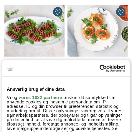
LYNSTEGT TUN MED SESAM
BLINIS MED
STENBIDERROGN
Ansvarlig brug af dine data
Aftensmad
Familiefavoritter
Festmad
Fisk & Skaldyr
Vi og
vores 1022 partnere
ønsker dit samtykke til at
anvende cookies og indsamle persondata om IP-
Franske retter
Nytår
Opskrifter
Kartofler
adresse, ID og din browser til præferencer, statistik og
marketingformål. Disse oplysninger videregives til vores
Muslinger
Chili
Hvidløg
Hvidvin
piskefløde
samarbejdspartnere, der opbevarer og tilgår oplysninger
på din enhed for at vise dig målrettede annoncer, levere
Persille
tilpasset indhold, foretage annonce- og indholdsmåling,
lave målgruppeundersøgelser og udvikle tjenester. Se