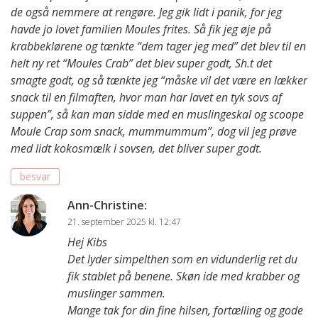
de også nemmere at rengøre. Jeg gik lidt i panik, for jeg
havde jo lovet familien Moules frites. Så fik jeg øje på
krabbeklørene og tænkte “dem tager jeg med” det blev til en
helt ny ret “Moules Crab” det blev super godt, Sh.t det
smagte godt, og så tænkte jeg “måske vil det være en lækker
snack til en filmaften, hvor man har lavet en tyk sovs af
suppen”, så kan man sidde med en muslingeskal og scoope
Moule Crap som snack, mummummum”, dog vil jeg prøve
med lidt kokosmælk i sovsen, det bliver super godt.
besvar
Ann-Christine
:
21. september 2025 kl. 12:47
Hej Kibs
Det lyder simpelthen som en vidunderlig ret du
fik stablet på benene. Skøn ide med krabber og
muslinger sammen.
Mange tak for din fine hilsen, fortælling og gode