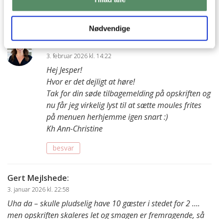
😃
besvar
Nødvendige
Ann-Christine
:
3. februar 2026 kl. 14:22
Hej Jesper!
Hvor er det dejligt at høre!
Tak for din søde tilbagemelding på opskriften og
nu får jeg virkelig lyst til at sætte moules frites
på menuen herhjemme igen snart :)
Kh Ann-Christine
besvar
Gert Mejlshede
:
3. januar 2026 kl. 22:58
Uha da – skulle pludselig have 10 gæster i stedet for 2 ….
men opskriften skaleres let og smagen er fremragende, så