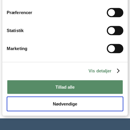
OG KOKOS
dens unikke karakteristika (fingerprinting)
Dine valg anvendes på hele websitet.
Præferencer
Statistik
Marketing
THAI FISKEFRIKADELLER /
Vis detaljer
FISHCAKES
Tillad alle
Nødvendige