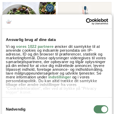
UGENS MADPLAN
Få en madplan fra Valdemarsro
hver uge og tilpas madplanen,
som du vil
Ansvarlig brug af dine data
LÆS MERE HER
Vi og
vores 1022 partnere
ønsker dit samtykke til at
anvende cookies og indsamle persondata om IP-
FRANSK BONDESALAT
adresse, ID og din browser til præferencer, statistik og
marketingformål. Disse oplysninger videregives til vores
samarbejdspartnere, der opbevarer og tilgår oplysninger
på din enhed for at vise dig målrettede annoncer, levere
tilpasset indhold, foretage annonce- og indholdsmåling,
lave målgruppeundersøgelser og udvikle tjenester. Se
mere information under
indstillinger
og i vores
persondatapolitik. Du kan altid trække dit samtykke
tilbage eller ændre indstillinger fra vores
"Cookiedeklaration", eller ved at trykke på "Privacy
trigger" ikonet.
Hvis du tillader det, vil vi også gerne:
Samtykkevalg
Indsamle præcise oplysninger om din placering,
der kan være nøjagtig inden for få meter
Nødvendig
SALADE NICOISE
KYLLING MED TOMAT, KARRY
Identificere din enhed baseret på en scanning af