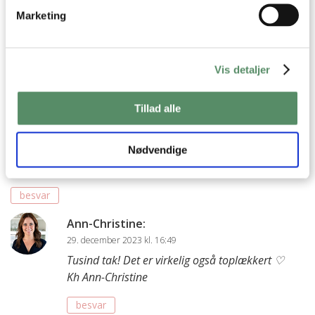
Marketing
2 KOMMENTARER

Vis detaljer
Mutti
:
Tillad alle
28. december 2023 kl. 10:24
👌 Sikke en god ide’ Og hvor ser det top lækkert og
indbydende ud. Vil også hellere bruge noget krudt i
Nødvendige
køkkenregionen end udenfor 😉
besvar
Ann-Christine
:
29. december 2023 kl. 16:49
Tusind tak! Det er virkelig også toplækkert ♡
Kh Ann-Christine
besvar