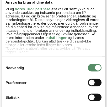
Ansvarlig brug af dine data
Vi og
vores 1022 partnere
ønsker dit samtykke til at
anvende cookies og indsamle persondata om IP-
CROSTINI MED
ARANCINI - RISOTTOKUGLER
adresse, ID og din browser til præferencer, statistik og
marketingformål. Disse oplysninger videregives til vores
PARMASKINKE OG
samarbejdspartnere, der opbevarer og tilgår oplysninger
VAGTELÆG
på din enhed for at vise dig målrettede annoncer, levere
tilpasset indhold, foretage annonce- og indholdsmåling,
lave målgruppeundersøgelser og udvikle tjenester. Se
mere information under
indstillinger
og i vores
persondatapolitik. Du kan altid trække dit samtykke
Appetizer
Festmad
Fisk & Skaldyr
Forretter
tilbage eller ændre indstillinger fra vores
"Cookiedeklaration", eller ved at trykke på "Privacy
trigger" ikonet.
Nytår
Opskrifter
Tapas
caviar
Dild
Purløg
Hvis du tillader det, vil vi også gerne:
Samtykkevalg
Indsamle præcise oplysninger om din placering,
der kan være nøjagtig inden for få meter
Nødvendig
Identificere din enhed baseret på en scanning af
dens unikke karakteristika (fingerprinting)
SPØRGSMÅL TIL OPSKRIFTEN?
Dine valg anvendes på hele websitet.
Præferencer
Har du spørgsmål til opskriften eller lyst til at sende en sød
hilsen, så kan du skrive til mig i kommentarfeltet herunder.
Du kan måske finde svaret på dit spørgsmål i kommentarfeltet,
Statistik
hvis det allerede er stillet og besvaret - eller du kan kigge på
denne side
, hvor jeg giver svar på mange 'ofte stillede
spørgsmål' til min opskrifter.