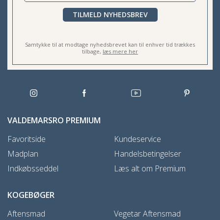
TILMELD NYHEDSBREV
Samtykke til at modtage nyhedsbrevet kan til enhver tid trækkes
tilbage,
læs mere her
VALDEMARSRO PREMIUM
Favoritside
Kundeservice
Madplan
Handelsbetingelser
Indkøbsseddel
Læs alt om Premium
KOGEBØGER
Aftensmad
Vegetar Aftensmad