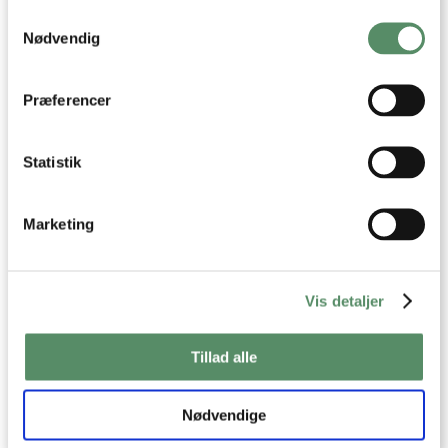
Hvis du tillader det, vil vi også gerne:
Samtykkevalg
Indsamle præcise oplysninger om din placering,
der kan være nøjagtig inden for få meter
Nødvendig
Identificere din enhed baseret på en scanning af
dens unikke karakteristika (fingerprinting)
FISKEFILET
FRIKADELLER
Dine valg anvendes på hele websitet.
Præferencer
Statistik
Marketing
KALKUNSTEG MED FYLD
KRYDDERFEDT
Vis detaljer
Tillad alle
Nødvendige
SALAT MED KÅL OG APPELSIN
JULEFRIKADELLER