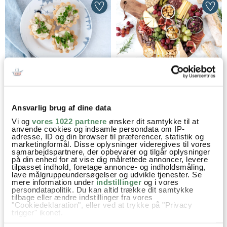
TARTELETTER MED HØNS I
OSTEBORD
ASPARGES
Ansvarlig brug af dine data
Vi og
vores 1022 partnere
ønsker dit samtykke til at
anvende cookies og indsamle persondata om IP-
adresse, ID og din browser til præferencer, statistik og
marketingformål. Disse oplysninger videregives til vores
samarbejdspartnere, der opbevarer og tilgår oplysninger
på din enhed for at vise dig målrettede annoncer, levere
tilpasset indhold, foretage annonce- og indholdsmåling,
LAKSEROULADE MED SPINAT
LAKSERILLETTE
lave målgruppeundersøgelser og udvikle tjenester. Se
mere information under
indstillinger
og i vores
persondatapolitik. Du kan altid trække dit samtykke
tilbage eller ændre indstillinger fra vores
"Cookiedeklaration", eller ved at trykke på "Privacy
trigger" ikonet.