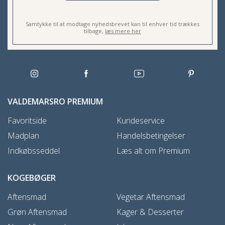
Samtykke til at modtage nyhedsbrevet kan til enhver tid trækkes
tilbage,
læs mere her
VALDEMARSRO PREMIUM
Favoritside
Kundeservice
Madplan
Handelsbetingelser
Indkøbsseddel
Læs alt om Premium
KOGEBØGER
Aftensmad
Vegetar Aftensmad
Grøn Aftensmad
Kager & Desserter