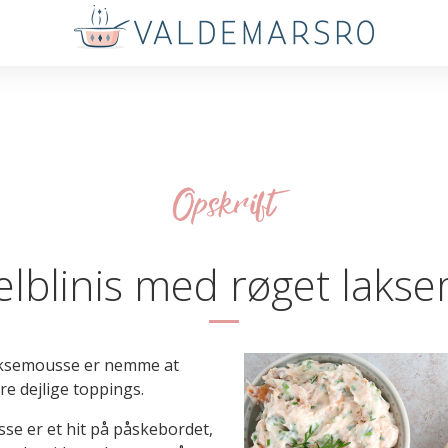
Opskrift
felblinis med røget laks
laksemousse er nemme at
e dejlige toppings.
e er et hit på påskebordet,