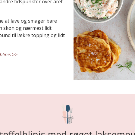
 andre tidspunkter over året.
me at lave og smager bare
en skøn og nærmest lidt
und til lækre topping og lidt
blinis >>
toffelblinis med røget laksemo