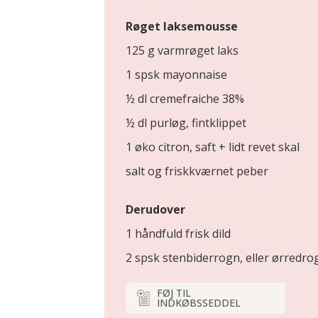
Røget laksemousse
125 g varmrøget laks
1 spsk mayonnaise
½ dl cremefraiche 38%
½ dl purløg, fintklippet
1 øko citron, saft + lidt revet skal
salt og friskkværnet peber
Derudover
1 håndfuld frisk dild
2 spsk stenbiderrogn, eller ørredro
FØJ TIL
INDKØBSSEDDEL