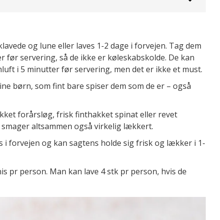
klavede og lune eller laves 1-2 dage i forvejen. Tag dem
 før servering, så de ikke er køleskabskolde. De kan
uft i 5 minutter før servering, men det er ikke et must.
mine børn, som fint bare spiser dem som de er – også
ket forårsløg, frisk finthakket spinat eller revet
et smager altsammen også virkelig lækkert.
i forvejen og kan sagtens holde sig frisk og lækker i 1-
inis pr person. Man kan lave 4 stk pr person, hvis de