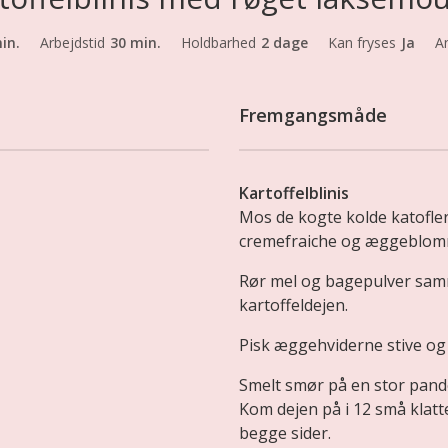
in.
Arbejdstid
30 min.
Holdbarhed
2 dage
Kan fryses
Ja
An
Fremgangsmåde
Kartoffelblinis
Mos de kogte kolde katofl
cremefraiche og æggeblom
Rør mel og bagepulver samm
kartoffeldejen.
Pisk æggehviderne stive og 
Smelt smør på en stor pande
Kom dejen på i 12 små klat
begge sider.