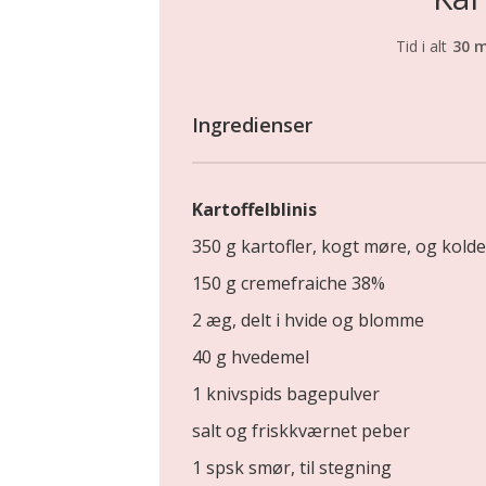
Tid i alt
30 m
Ingredienser
Kartoffelblinis
350 g kartofler, kogt møre, og kolde
150 g cremefraiche 38%
2 æg, delt i hvide og blomme
40 g hvedemel
1 knivspids bagepulver
salt og friskkværnet peber
1 spsk smør, til stegning