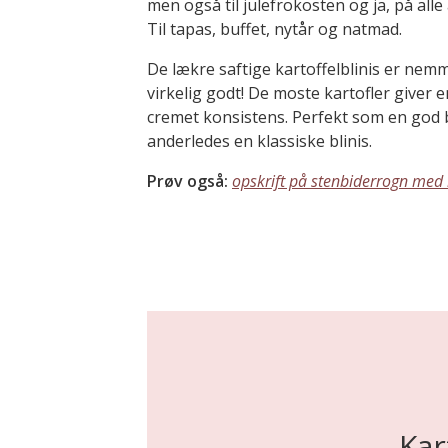
men også til julefrokosten og ja, på alle
Til tapas, buffet, nytår og natmad.
De lækre saftige kartoffelblinis er nem
virkelig godt! De moste kartofler giver 
cremet konsistens. Perfekt som en god b
anderledes en klassiske blinis.
Prøv også:
opskrift på stenbiderrogn med 
Kar