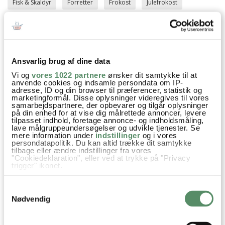
Fisk & Skaldyr
Forretter
Frokost
Julefrokost
Juleopskrifter
Nytår
Opskrifter
Påskefrokost
Laks
Æbler
forårsløg
Agurk
Sennep
Avocado
Ansvarlig brug af dine data
Vi og
vores 1022 partnere
ønsker dit samtykke til at
anvende cookies og indsamle persondata om IP-
SPØRGSMÅL TIL OPSKRIFTEN?
adresse, ID og din browser til præferencer, statistik og
marketingformål. Disse oplysninger videregives til vores
Har du spørgsmål til opskriften eller lyst til at sende en sød
samarbejdspartnere, der opbevarer og tilgår oplysninger
på din enhed for at vise dig målrettede annoncer, levere
hilsen, så kan du skrive til mig i kommentarfeltet herunder.
tilpasset indhold, foretage annonce- og indholdsmåling,
Du kan måske finde svaret på dit spørgsmål i kommentarfeltet,
lave målgruppeundersøgelser og udvikle tjenester. Se
hvis det allerede er stillet og besvaret - eller du kan kigge på
mere information under
indstillinger
og i vores
denne side
, hvor jeg giver svar på mange 'ofte stillede
persondatapolitik. Du kan altid trække dit samtykke
tilbage eller ændre indstillinger fra vores
spørgsmål' til min opskrifter.
"Cookiedeklaration", eller ved at trykke på "Privacy
trigger" ikonet.
27 KOMMENTARER
Hvis du tillader det, vil vi også gerne:

Samtykkevalg
Indsamle præcise oplysninger om din placering,
der kan være nøjagtig inden for få meter
Nødvendig
Identificere din enhed baseret på en scanning af
dens unikke karakteristika (fingerprinting)
Anne
:
Dine valg anvendes på hele websitet.