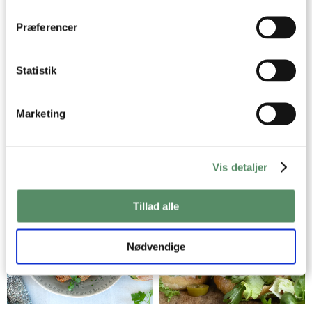
dens unikke karakteristika (fingerprinting)
Dine valg anvendes på hele websitet.
Præferencer
Statistik
Marketing
TEX MEX SALAT
HOTDOGS
Vis detaljer
Tillad alle
Nødvendige