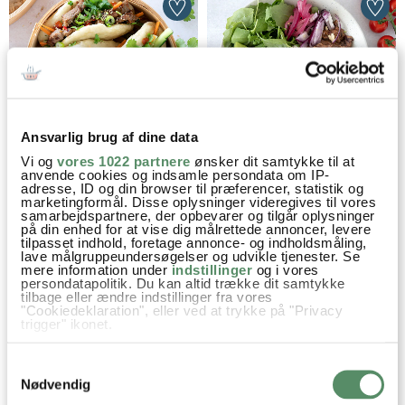
Ansvarlig brug af dine data
Vi og
vores 1022 partnere
ønsker dit samtykke til at
DAMPEDE BAO MED
MEXI BOWL
anvende cookies og indsamle persondata om IP-
NAKKEKOTELET
adresse, ID og din browser til præferencer, statistik og
marketingformål. Disse oplysninger videregives til vores
samarbejdspartnere, der opbevarer og tilgår oplysninger
på din enhed for at vise dig målrettede annoncer, levere
tilpasset indhold, foretage annonce- og indholdsmåling,
lave målgruppeundersøgelser og udvikle tjenester. Se
mere information under
indstillinger
og i vores
persondatapolitik. Du kan altid trække dit samtykke
tilbage eller ændre indstillinger fra vores
"Cookiedeklaration", eller ved at trykke på "Privacy
trigger" ikonet.
Hvis du tillader det, vil vi også gerne:
Samtykkevalg
Indsamle præcise oplysninger om din placering,
der kan være nøjagtig inden for få meter
Nødvendig
GIN OG TONIC
FISKEBURGER MED
Identificere din enhed baseret på en scanning af
URTEDRESSING