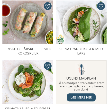
FRISKE FORÅRSRULLER MED
SPINATPANDEKAGER MED
KOKOSREJER
LAKS
UGENS MADPLAN
Få en madplan fra Valdemarsro
hver uge og tilpas madplanen,
som du vil
LÆS MERE HER
SPINATVAFLER MED RØGET