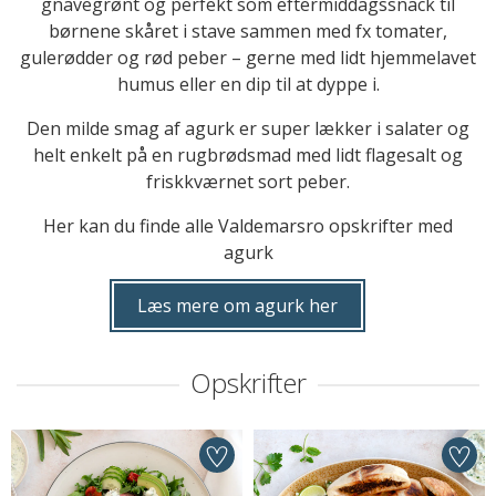
gnavegrønt og perfekt som eftermiddagssnack til
børnene skåret i stave sammen med fx tomater,
gulerødder og rød peber – gerne med lidt hjemmelavet
humus eller en dip til at dyppe i.
Den milde smag af agurk er super lækker i salater og
helt enkelt på en rugbrødsmad med lidt flagesalt og
friskkværnet sort peber.
Her kan du finde alle Valdemarsro opskrifter med
agurk
Læs mere om agurk her
Opskrifter