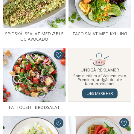
SPIDSKÅLSSALAT MED ÆBLE
TACO SALAT MED KYLLING
OG AVOCADO
UNDGÅ REKLAMER
Som medlem af Valdemarsro
Premium, undgår du alle
bannerreklamer
LÆS MERE HER
FATTOUSH - BRØDSALAT