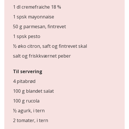
1 dl cremefraiche 18 %
1 spsk mayonnaise
50 g parmesan, fintrevet
1 spsk pesto
½ øko citron, saft og fintrevet skal
salt og friskkværnet peber
Til servering
4 pitabrød
100 g blandet salat
100 g rucola
½ agurk, i tern
2 tomater, i tern