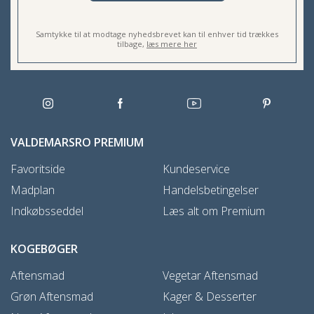
Samtykke til at modtage nyhedsbrevet kan til enhver tid trækkes
tilbage,
læs mere her
VALDEMARSRO PREMIUM
Favoritside
Kundeservice
Madplan
Handelsbetingelser
Indkøbsseddel
Læs alt om Premium
KOGEBØGER
Aftensmad
Vegetar Aftensmad
Grøn Aftensmad
Kager & Desserter