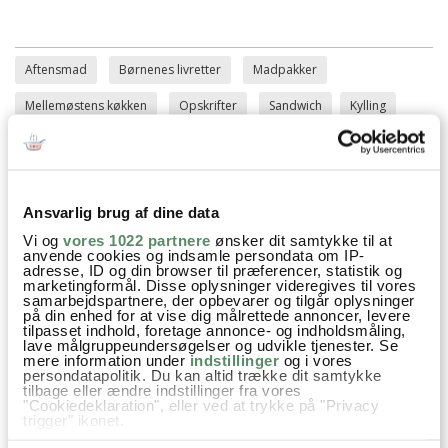
Aftensmad
Børnenes livretter
Madpakker
Mellemøstens køkken
Opskrifter
Sandwich
Kylling
Røget paprika
Paprika
Hvidløg
Parmesan
Ost
Salat
Rucola
Agurk
Tomat
Ansvarlig brug af dine data
Vi og
vores 1022 partnere
ønsker dit samtykke til at
anvende cookies og indsamle persondata om IP-
adresse, ID og din browser til præferencer, statistik og
SPØRGSMÅL TIL OPSKRIFTEN?
marketingformål. Disse oplysninger videregives til vores
samarbejdspartnere, der opbevarer og tilgår oplysninger
Har du spørgsmål til opskriften eller lyst til at sende en sød
på din enhed for at vise dig målrettede annoncer, levere
hilsen, så kan du skrive til mig i kommentarfeltet herunder.
tilpasset indhold, foretage annonce- og indholdsmåling,
lave målgruppeundersøgelser og udvikle tjenester. Se
Du kan måske finde svaret på dit spørgsmål i kommentarfeltet,
mere information under
indstillinger
og i vores
hvis det allerede er stillet og besvaret - eller du kan kigge på
persondatapolitik. Du kan altid trække dit samtykke
denne side
, hvor jeg giver svar på mange 'ofte stillede
tilbage eller ændre indstillinger fra vores
spørgsmål' til min opskrifter.
"Cookiedeklaration", eller ved at trykke på "Privacy
trigger" ikonet.