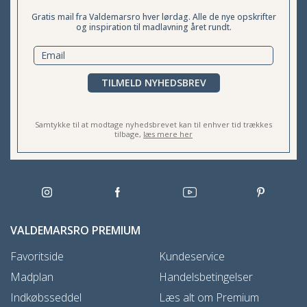
Gratis mail fra Valdemarsro hver lørdag. Alle de nye opskrifter
og inspiration til madlavning året rundt.
TILMELD NYHEDSBREV
Samtykke til at modtage nyhedsbrevet kan til enhver tid trækkes
tilbage,
læs mere her
VALDEMARSRO PREMIUM
Favoritside
Kundeservice
Madplan
Handelsbetingelser
Indkøbsseddel
Læs alt om Premium