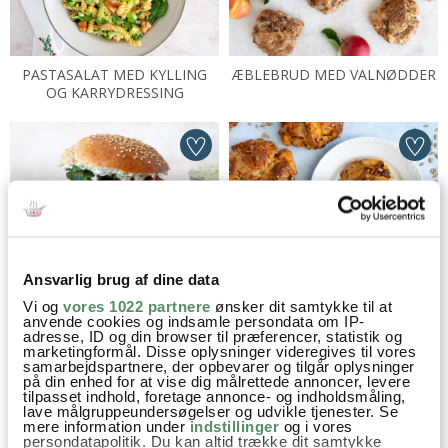
PASTASALAT MED KYLLING
ÆBLEBRUD MED VALNØDDER
OG KARRYDRESSING
FISKEFRIKADELLE SANDWICH
GULERODSBRUD
Ansvarlig brug af dine data
Vi og
vores 1022 partnere
ønsker dit samtykke til at
anvende cookies og indsamle persondata om IP-
adresse, ID og din browser til præferencer, statistik og
marketingformål. Disse oplysninger videregives til vores
samarbejdspartnere, der opbevarer og tilgår oplysninger
på din enhed for at vise dig målrettede annoncer, levere
tilpasset indhold, foretage annonce- og indholdsmåling,
lave målgruppeundersøgelser og udvikle tjenester. Se
mere information under
indstillinger
og i vores
persondatapolitik. Du kan altid trække dit samtykke