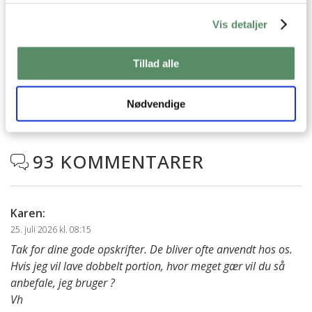
Vis detaljer
SPØRGSMÅL TIL OPSKRIFTEN?
Har du spørgsmål til opskriften eller lyst til at sende en sød
hilsen, så kan du skrive til mig i kommentarfeltet herunder.
Tillad alle
Du kan måske finde svaret på dit spørgsmål i kommentarfeltet,
hvis det allerede er stillet og besvaret - eller du kan kigge på
denne side
, hvor jeg giver svar på mange 'ofte stillede
Nødvendige
spørgsmål' til min opskrifter.
93 KOMMENTARER

Karen
:
25. juli 2026 kl. 08:15
Tak for dine gode opskrifter. De bliver ofte anvendt hos os.
Hvis jeg vil lave dobbelt portion, hvor meget gær vil du så
anbefale, jeg bruger ?
Vh