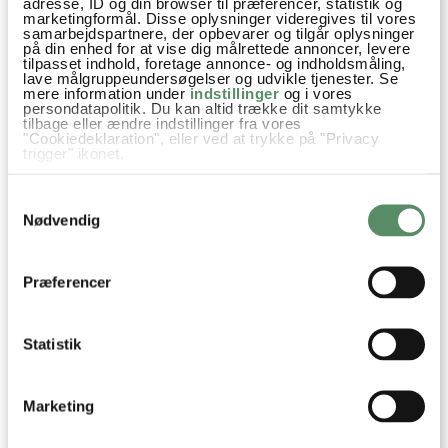
adresse, ID og din browser til præferencer, statistik og
marketingformål. Disse oplysninger videregives til vores
samarbejdspartnere, der opbevarer og tilgår oplysninger
på din enhed for at vise dig målrettede annoncer, levere
tilpasset indhold, foretage annonce- og indholdsmåling,
lave målgruppeundersøgelser og udvikle tjenester. Se
mere information under
indstillinger
og i vores
persondatapolitik. Du kan altid trække dit samtykke
tilbage eller ændre indstillinger fra vores
"Cookiedeklaration", eller ved at trykke på "Privacy
trigger" ikonet.
HJEMMEBAGTE BAGELS
CALZONE BOLLER
MED FLØDEOST OG
Hvis du tillader det, vil vi også gerne:
Samtykkevalg
KYLLING
Indsamle præcise oplysninger om din placering,
der kan være nøjagtig inden for få meter
Nødvendig
Identificere din enhed baseret på en scanning af
dens unikke karakteristika (fingerprinting)
Dine valg anvendes på hele websitet.
Boller
Brød & Boller
Buffet
Frokost
Madpakker
Præferencer
Opskrifter
Studenterfester og studenterkørsel
Gær
Statistik
yoghurt
Hvedemel
Hvidløg
Hakkede tomater
Tomatpuré
Chorizo
Basilikum
Marketing