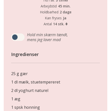
Tid i alt
3 timer
Arbejdstid
45 min.
Holdbarhed
2 dage
Kan fryses
Ja
Antal
14 stk.
Hold min skærm tændt,
mens jeg laver mad
Ingredienser
25 g gær
1 dl mælk, stuetempereret
2 dl yoghurt naturel
1 æg
1 spsk honning