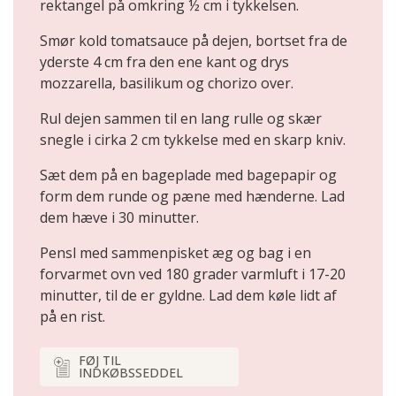
rektangel på omkring ½ cm i tykkelsen.
Smør kold tomatsauce på dejen, bortset fra de
yderste 4 cm fra den ene kant og drys
mozzarella, basilikum og chorizo over.
Rul dejen sammen til en lang rulle og skær
snegle i cirka 2 cm tykkelse med en skarp kniv.
Sæt dem på en bageplade med bagepapir og
form dem runde og pæne med hænderne. Lad
dem hæve i 30 minutter.
Pensl med sammenpisket æg og bag i en
forvarmet ovn ved 180 grader varmluft i 17-20
minutter, til de er gyldne. Lad dem køle lidt af
på en rist.
FØJ TIL
INDKØBSSEDDEL