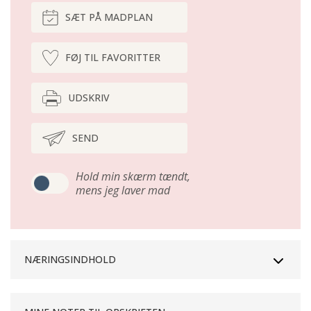
SÆT PÅ MADPLAN
FØJ TIL FAVORITTER
UDSKRIV
SEND
Hold min skærm tændt,
mens jeg laver mad
NÆRINGSINDHOLD