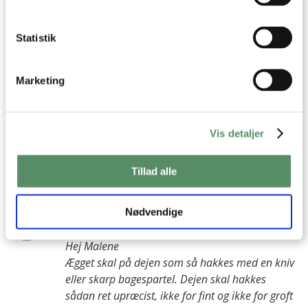
Statistik
Malene
:
9. april 2026 kl. 22:28
Hej Ann-Christine.
Marketing
Jeg er i tvivl med ægget der ikke røres i dejen, men puttes i
efter sammen med øvrige ingredienser. Skal det blandes
Vis detaljer
helt ind i dejen, eller vil man kunne se at der er æg i
“bruddene” når de bagt? Bh Malene 😊🌿
Tillad alle
besvar
Ann-Christine
:
Nødvendige
10. april 2026 kl. 09:00
Hej Malene
Ægget skal på dejen som så hakkes med en kniv
eller skarp bagespartel. Dejen skal hakkes
sådan ret upræcist, ikke for fint og ikke for groft