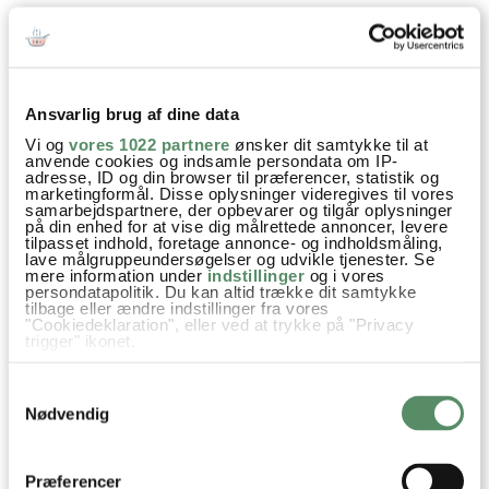
Boller
Brød & Boller
Eftermiddagssnack
Madbrød
Ansvarlig brug af dine data
Madpakker
Opskrifter
Gær
Hvedemel
Pinjekerner
Vi og
vores 1022 partnere
ønsker dit samtykke til at
Ost
Soltørrede tomater
Basilikum
anvende cookies og indsamle persondata om IP-
adresse, ID og din browser til præferencer, statistik og
marketingformål. Disse oplysninger videregives til vores
samarbejdspartnere, der opbevarer og tilgår oplysninger
på din enhed for at vise dig målrettede annoncer, levere
tilpasset indhold, foretage annonce- og indholdsmåling,
lave målgruppeundersøgelser og udvikle tjenester. Se
SPØRGSMÅL TIL OPSKRIFTEN?
mere information under
indstillinger
og i vores
persondatapolitik. Du kan altid trække dit samtykke
Har du spørgsmål til opskriften eller lyst til at sende en sød
tilbage eller ændre indstillinger fra vores
hilsen, så kan du skrive til mig i kommentarfeltet herunder.
"Cookiedeklaration", eller ved at trykke på "Privacy
trigger" ikonet.
Du kan måske finde svaret på dit spørgsmål i kommentarfeltet,
hvis det allerede er stillet og besvaret - eller du kan kigge på
Hvis du tillader det, vil vi også gerne:
denne side
, hvor jeg giver svar på mange 'ofte stillede
Samtykkevalg
Indsamle præcise oplysninger om din placering,
spørgsmål' til min opskrifter.
der kan være nøjagtig inden for få meter
Nødvendig
Identificere din enhed baseret på en scanning af
dens unikke karakteristika (fingerprinting)
Dine valg anvendes på hele websitet.
6 KOMMENTARER

Præferencer