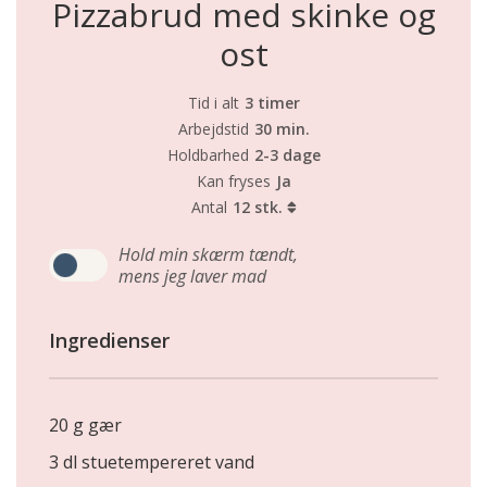
Pizzabrud med skinke og
ost
Tid i alt
3 timer
Arbejdstid
30 min.
Holdbarhed
2-3 dage
Kan fryses
Ja
Antal
12 stk.
Hold min skærm tændt,
mens jeg laver mad
Ingredienser
20 g gær
3 dl stuetempereret vand