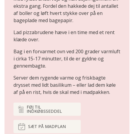
ekstra gang. Fordel den hakkede dej til antallet
af boller og løft hvert stykke over på en
bageplade med bagepapir.
Lad pizzabrudene hæve i en time med et rent
klæde over.
Bag i en forvarmet ovn ved 200 grader varmluft
i cirka 15-17 minutter, til de er gyldne og
gennembagte.
Server dem rygende varme og friskbagte
drysset med lidt basilikum – eller lad dem køle
af på en rist, hvis de skal med i madpakken.
FØJ TIL
INDKØBSSEDDEL
SÆT PÅ MADPLAN