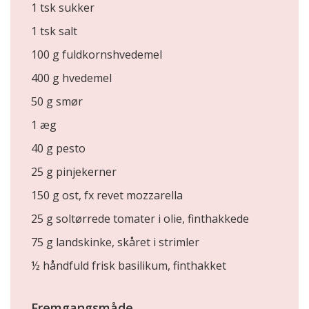
1 tsk sukker
1 tsk salt
100 g fuldkornshvedemel
400 g hvedemel
50 g smør
1 æg
40 g pesto
25 g pinjekerner
150 g ost, fx revet mozzarella
25 g soltørrede tomater i olie, finthakkede
75 g landskinke, skåret i strimler
½ håndfuld frisk basilikum, finthakket
Fremgangsmåde