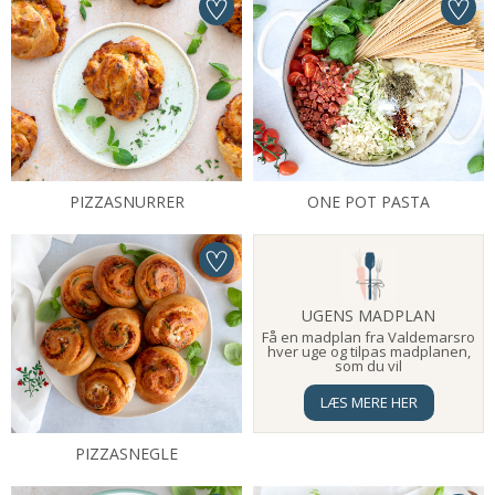
PIZZASNURRER
ONE POT PASTA
UGENS MADPLAN
Få en madplan fra Valdemarsro
hver uge og tilpas madplanen,
som du vil
LÆS MERE HER
PIZZASNEGLE