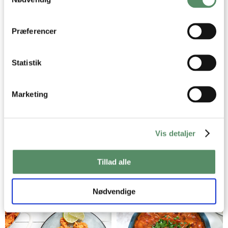
Identificere din enhed baseret på en scanning af
dens unikke karakteristika (fingerprinting)
Dine valg anvendes på hele websitet.
Præferencer
GRØNTSAGSMUFFINS
GRILLSPYD MED KYLLING,
HALLOUMI OG CHORIZO
Statistik
Marketing
Vis detaljer
Tillad alle
GRYDERET MED KYLLING
PIZZATWISTERS
Nødvendige