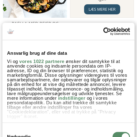
LÆS MERE HER
PAELLA MED REJER OG
CHORIZO
Ansvarlig brug af dine data
Vi og
vores 1022 partnere
ønsker dit samtykke til at
anvende cookies og indsamle persondata om IP-
adresse, ID og din browser til præferencer, statistik og
marketingformål. Disse oplysninger videregives til vores
samarbejdspartnere, der opbevarer og tilgår oplysninger
på din enhed for at vise dig målrettede annoncer, levere
tilpasset indhold, foretage annonce- og indholdsmåling,
lave målgruppeundersøgelser og udvikle tjenester. Se
mere information under
indstillinger
og i vores
TACOSKÅLE MED OKSEKØD
TORTILLA PIZZA
persondatapolitik. Du kan altid trække dit samtykke
tilbage eller ændre indstillinger fra vores
"Cookiedeklaration", eller ved at trykke på "Privacy
trigger" ikonet.
Hvis du tillader det, vil vi også gerne:
Samtykkevalg
Indsamle præcise oplysninger om din placering,
der kan være nøjagtig inden for få meter
Nødvendig