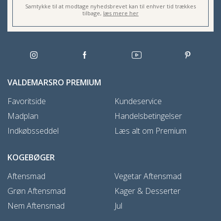
Samtykke til at modtage nyhedsbrevet kan til enhver tid trækkes
tilbage,
læs mere her
VALDEMARSRO PREMIUM
Favoritside
Kundeservice
Madplan
Handelsbetingelser
Indkøbsseddel
Læs alt om Premium
KOGEBØGER
Aftensmad
Vegetar Aftensmad
Grøn Aftensmad
Kager & Desserter
Nem Aftensmad
Jul