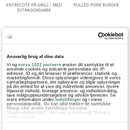
ENTRECOTE PÅ GRILL - MED
PULLED PORK BURGER
ESTRAGONSMØR
Aftensmad
Forår
Grill opskrifter
Grillspyd
Opskrifter
Sommer
Studenterfester og studenterkørsel
Ansvarlig brug af dine data
Kylling
Chorizo
halloumi
Rødløg
Squash
Vi og
vores 1022 partnere
ønsker dit samtykke til at
anvende cookies og indsamle persondata om IP-
Aubergine
Hvidløg
Ingefær
adresse, ID og din browser til præferencer, statistik og
marketingformål. Disse oplysninger videregives til vores
samarbejdspartnere, der opbevarer og tilgår oplysninger
på din enhed for at vise dig målrettede annoncer, levere
tilpasset indhold, foretage annonce- og indholdsmåling,
lave målgruppeundersøgelser og udvikle tjenester. Se
mere information under
indstillinger
og i vores
SPØRGSMÅL TIL OPSKRIFTEN?
persondatapolitik. Du kan altid trække dit samtykke
tilbage eller ændre indstillinger fra vores
Har du spørgsmål til opskriften eller lyst til at sende en sød
"Cookiedeklaration", eller ved at trykke på "Privacy
hilsen, så kan du skrive til mig i kommentarfeltet herunder.
trigger" ikonet.
Du kan måske finde svaret på dit spørgsmål i kommentarfeltet,
hvis det allerede er stillet og besvaret - eller du kan kigge på
Hvis du tillader det, vil vi også gerne:
Samtykkevalg