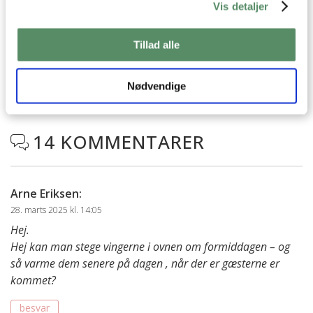
Vis detaljer
SPØRGSMÅL TIL OPSKRIFTEN?
Har du spørgsmål til opskriften eller lyst til at sende en sød
hilsen, så kan du skrive til mig i kommentarfeltet herunder.
Tillad alle
Du kan måske finde svaret på dit spørgsmål i kommentarfeltet,
hvis det allerede er stillet og besvaret - eller du kan kigge på
denne side
, hvor jeg giver svar på mange 'ofte stillede
Nødvendige
spørgsmål' til min opskrifter.
14 KOMMENTARER

Arne Eriksen
:
28. marts 2025 kl. 14:05
Hej.
Hej kan man stege vingerne i ovnen om formiddagen – og
så varme dem senere på dagen , når der er gæsterne er
kommet?
besvar