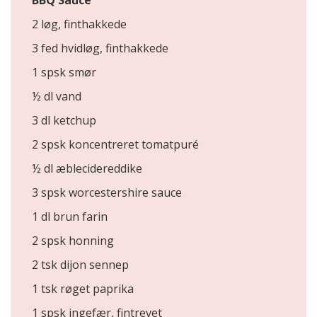
BBQ Sauce
2 løg, finthakkede
3 fed hvidløg, finthakkede
1 spsk smør
½ dl vand
3 dl ketchup
2 spsk koncentreret tomatpuré
½ dl æblecidereddike
3 spsk worcestershire sauce
1 dl brun farin
2 spsk honning
2 tsk dijon sennep
1 tsk røget paprika
1 spsk ingefær, fintrevet