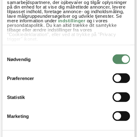
samarbejdspartnere, der opbevarer og tilgår oplysninger
på din enhed for at vise dig målrettede annoncer, levere
tilpasset indhold, foretage annonce- og indholdsmåling,
lave målgruppeundersøgelser og udvikle tjenester. Se
mere information under
indstillinger
og i vores
persondatapolitik. Du kan altid trække dit samtykke
tilbage eller ændre indstillinger fra vores
"Cookiedeklaration", eller ved at trykke på "Privacy
trigger" ikonet.
HALLOUMIBURGER
PULLED PORK BURGER
Hvis du tillader det, vil vi også gerne:
Samtykkevalg
Indsamle præcise oplysninger om din placering,
der kan være nøjagtig inden for få meter
Nødvendig
Identificere din enhed baseret på en scanning af
dens unikke karakteristika (fingerprinting)
Dine valg anvendes på hele websitet.
Aftensmad
Børnenes livretter
Grill opskrifter
Præferencer
Nem Hverdagsmad
Opskrifter
Sommer
Kylling
Statistik
Hvedemel
Paprika
Røget paprika
Hvidløg
Tomatpuré
Sennep
Ingefær
Spidskommen
Marketing