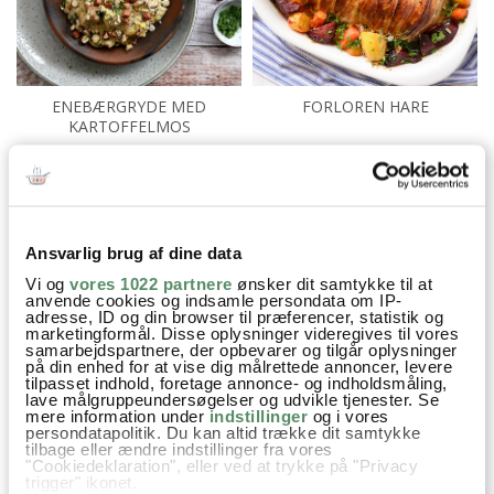
ENEBÆRGRYDE MED
FORLOREN HARE
KARTOFFELMOS
Aftensmad
Festmad
Mad i fad og ovnretter
Ansvarlig brug af dine data
Opskrifter
Spansk mad
Chorizo
Kylling
Risottoris
Vi og
vores 1022 partnere
ønsker dit samtykke til at
Safran
Paprika
Hvidvin
Bouillon
Hvidløg
anvende cookies og indsamle persondata om IP-
adresse, ID og din browser til præferencer, statistik og
marketingformål. Disse oplysninger videregives til vores
Bladselleri
Peberfrugt
Hakkede tomater
Tomatpuré
samarbejdspartnere, der opbevarer og tilgår oplysninger
på din enhed for at vise dig målrettede annoncer, levere
Ærter
Persille
tilpasset indhold, foretage annonce- og indholdsmåling,
lave målgruppeundersøgelser og udvikle tjenester. Se
mere information under
indstillinger
og i vores
persondatapolitik. Du kan altid trække dit samtykke
tilbage eller ændre indstillinger fra vores
"Cookiedeklaration", eller ved at trykke på "Privacy
trigger" ikonet.
SPØRGSMÅL TIL OPSKRIFTEN?