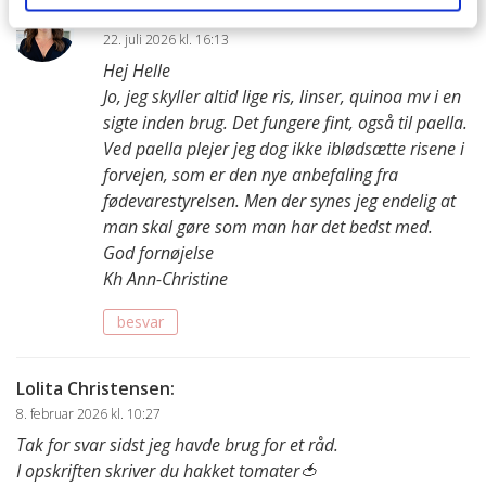
Ann-Christine
:
22. juli 2026 kl. 16:13
Hej Helle
Jo, jeg skyller altid lige ris, linser, quinoa mv i en
sigte inden brug. Det fungere fint, også til paella.
Ved paella plejer jeg dog ikke iblødsætte risene i
forvejen, som er den nye anbefaling fra
fødevarestyrelsen. Men der synes jeg endelig at
man skal gøre som man har det bedst med.
God fornøjelse
Kh Ann-Christine
besvar
Lolita Christensen
:
8. februar 2026 kl. 10:27
Tak for svar sidst jeg havde brug for et råd.
I opskriften skriver du hakket tomater🍅