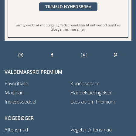
TILMELD NYHEDSBREV
Samtykke til at modtage nyhedsbrevet kan til enhver tid trækkes
tilbage,
læs mere her
VALDEMARSRO PREMIUM
Favoritside
Kundeservice
Madplan
Handelsbetingelser
Indkøbsseddel
Læs alt om Premium
KOGEBØGER
Aftensmad
Vegetar Aftensmad