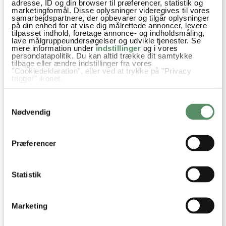
adresse, ID og din browser til præferencer, statistik og
marketingformål. Disse oplysninger videregives til vores
samarbejdspartnere, der opbevarer og tilgår oplysninger
på din enhed for at vise dig målrettede annoncer, levere
tilpasset indhold, foretage annonce- og indholdsmåling,
lave målgruppeundersøgelser og udvikle tjenester. Se
mere information under
indstillinger
og i vores
FORLOREN HARE
COQ AU VIN
persondatapolitik. Du kan altid trække dit samtykke
tilbage eller ændre indstillinger fra vores
"Cookiedeklaration", eller ved at trykke på "Privacy
trigger" ikonet.
Hvis du tillader det, vil vi også gerne:
Samtykkevalg
Aftensmad
Bålmad
Efterår
Gryderetter
Indsamle præcise oplysninger om din placering,
der kan være nøjagtig inden for få meter
Nødvendig
Identificere din enhed baseret på en scanning af
Opskrifter
Simremad
Oksekød
Champignon
dens unikke karakteristika (fingerprinting)
Dine valg anvendes på hele websitet.
Svampe
Tomatpuré
Laurbærblade
Bouillon
Præferencer
piskefløde
Paprika
Hvedemel
Persille
Kartofler
Muskatnød
Statistik
Marketing