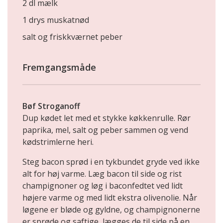
2 dl mælk
1 drys muskatnød
salt og friskkværnet peber
Fremgangsmåde
Bøf Stroganoff
Dup kødet let med et stykke køkkenrulle. Rør
paprika, mel, salt og peber sammen og vend
kødstrimlerne heri.
Steg bacon sprød i en tykbundet gryde ved ikke
alt for høj varme. Læg bacon til side og rist
champignoner og løg i baconfedtet ved lidt
højere varme og med lidt ekstra olivenolie. Når
løgene er bløde og gyldne, og champignonerne
er sprøde og saftige, lægges de til side på en