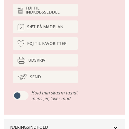
FØJ TIL
INDKØBSSEDDEL
SÆT PÅ MADPLAN
FØJ TIL FAVORITTER
UDSKRIV
SEND
Hold min skærm tændt,
mens jeg laver mad
NÆRINGSINDHOLD