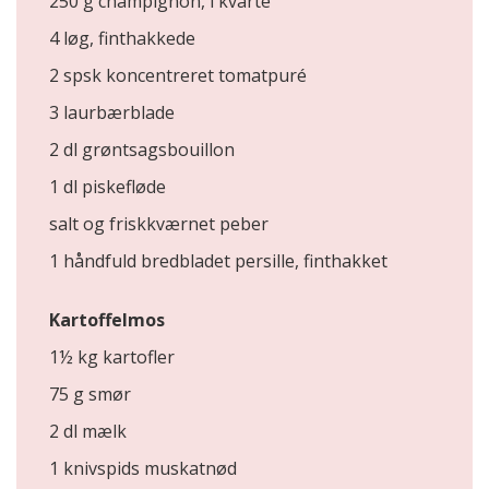
250 g champignon, i kvarte
4 løg, finthakkede
2 spsk koncentreret tomatpuré
3 laurbærblade
2 dl grøntsagsbouillon
1 dl piskefløde
salt og friskkværnet peber
1 håndfuld bredbladet persille, finthakket
Kartoffelmos
1½ kg kartofler
75 g smør
2 dl mælk
1 knivspids muskatnød