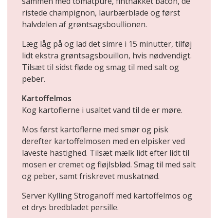
sammen med tomatpuré, finthakket bacon, de
ristede champignon, laurbærblade og først
halvdelen af grøntsagsboullionen.
Læg låg på og lad det simre i 15 minutter, tilføj
lidt ekstra grøntsagsbouillon, hvis nødvendigt.
Tilsæt til sidst fløde og smag til med salt og
peber.
Kartoffelmos
Kog kartoflerne i usaltet vand til de er møre.
Mos først kartoflerne med smør og pisk
derefter kartoffelmosen med en elpisker ved
laveste hastighed. Tilsæt mælk lidt efter lidt til
mosen er cremet og fløjlsblød. Smag til med salt
og peber, samt friskrevet muskatnød.
Server Kylling Stroganoff med kartoffelmos og
et drys bredbladet persille.