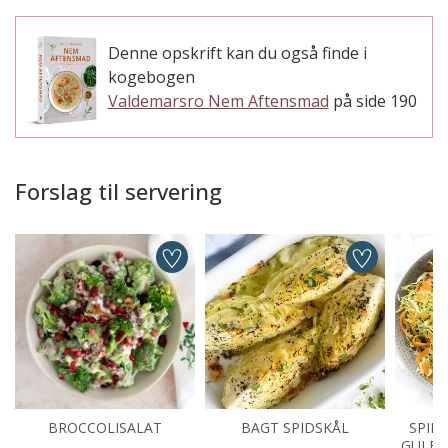
Denne opskrift kan du også finde i
kogebogen
Valdemarsro Nem Aftensmad
på side 190
Forslag til servering
BROCCOLISALAT
BAGT SPIDSKÅL
SPID
GULER