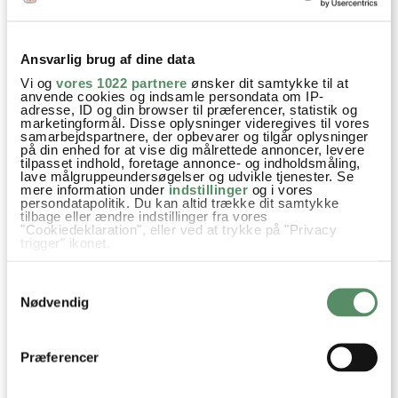
ENEBÆRGRYDE MED
BIKSEMAD I OVNEN MED
KARTOFFELMOS
KOLD BEARNAISE
Ansvarlig brug af dine data
Vi og
vores 1022 partnere
ønsker dit samtykke til at
anvende cookies og indsamle persondata om IP-
adresse, ID og din browser til præferencer, statistik og
Aftensmad
Bålmad
Børnenes livretter
Efterår
marketingformål. Disse oplysninger videregives til vores
samarbejdspartnere, der opbevarer og tilgår oplysninger
på din enhed for at vise dig målrettede annoncer, levere
Familiefavoritter
Nem Hverdagsmad
Opskrifter
tilpasset indhold, foretage annonce- og indholdsmåling,
lave målgruppeundersøgelser og udvikle tjenester. Se
Vinter
Kylling
Paprika
Hvedemel
Champignon
mere information under
indstillinger
og i vores
persondatapolitik. Du kan altid trække dit samtykke
tilbage eller ændre indstillinger fra vores
Svampe
Tomatpuré
Laurbærblade
Bouillon
"Cookiedeklaration", eller ved at trykke på "Privacy
trigger" ikonet.
piskefløde
Persille
Kartofler
Muskatnød
Hvis du tillader det, vil vi også gerne:
Samtykkevalg
Indsamle præcise oplysninger om din placering,
der kan være nøjagtig inden for få meter
Nødvendig
Identificere din enhed baseret på en scanning af
dens unikke karakteristika (fingerprinting)
SPØRGSMÅL TIL OPSKRIFTEN?
Dine valg anvendes på hele websitet.
Præferencer
Har du spørgsmål til opskriften eller lyst til at sende en sød
hilsen, så kan du skrive til mig i kommentarfeltet herunder.