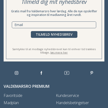
Tilmeld dig mit nyhedsbrev
Gratis mail fra Valdemarsro hver lørdag. Alle de nye opskrifter
og inspiration til madlavning året rundt.
TILMELD NYHEDSBREV
Samtykke til at modtage nyhedsbrevet kan til enhver tid trækkes
tilbage,
læs mere her
VALDEMARSRO PREMIUM
Favoritside
Kundeservice
Madplan
Handelsbetingelser