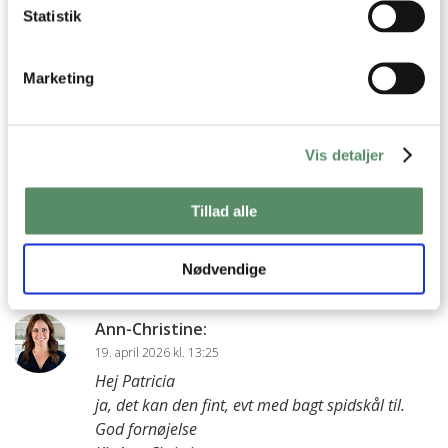
Du kan måske finde svaret på dit spørgsmål i kommentarfeltet,
Statistik
hvis det allerede er stillet og besvaret - eller du kan kigge på
denne side
, hvor jeg giver svar på mange 'ofte stillede
spørgsmål' til min opskrifter.
Marketing
5 KOMMENTARER

Vis detaljer
Patricia
:
Tillad alle
19. april 2026 kl. 13:05
Kan den serveres til gæster?
Nødvendige
besvar
Ann-Christine
:
19. april 2026 kl. 13:25
Hej Patricia
ja, det kan den fint, evt med bagt spidskål til.
God fornøjelse