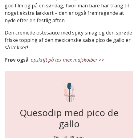
god film og på en søndag, hvor man bare har trang til
noget ekstra lækkert – den er også fremragende at
nyde efter en festlig aften.
Den cremede ostesauce med spicy smag og den sprøde
friske topping af den mexicanske salsa pico de gallo er
så lækker!
Prøv også:
opskrift på tex mex majskolber >>
Quesodip med pico de
gallo
Tid i alt
45 min.