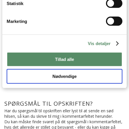
Statistik
TEX MEX MAJSKOLBER
BURRITOS MED KYLLING
Marketing
Vis detaljer
Mexicansk
Opskrifter
Chorizo
Spidskommen
Tillad alle
Hvidløg
Jalapenos
Cheddar
Ost
Tomat
Rødløg
Chili
Koriander
Lime
Nødvendige
SPØRGSMÅL TIL OPSKRIFTEN?
Har du spørgsmål til opskriften eller lyst til at sende en sød
hilsen, så kan du skrive til mig i kommentarfeltet herunder.
Du kan måske finde svaret på dit spørgsmål i kommentarfeltet,
hvis det allerede er stillet og besvaret - eller du kan kigge på