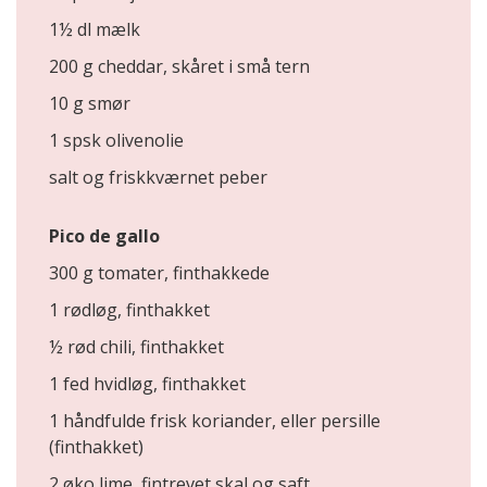
1½ dl mælk
200 g cheddar, skåret i små tern
10 g smør
1 spsk olivenolie
salt og friskkværnet peber
Pico de gallo
300 g tomater, finthakkede
1 rødløg, finthakket
½ rød chili, finthakket
1 fed hvidløg, finthakket
1 håndfulde frisk koriander, eller persille
(finthakket)
2 øko lime, fintrevet skal og saft