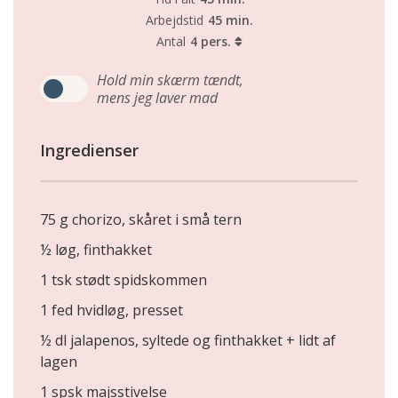
Arbejdstid
45 min.
Antal
4 pers.
Hold min skærm tændt,
mens jeg laver mad
Ingredienser
75 g chorizo, skåret i små tern
½ løg, finthakket
1 tsk stødt spidskommen
1 fed hvidløg, presset
½ dl jalapenos, syltede og finthakket + lidt af
lagen
1 spsk majsstivelse