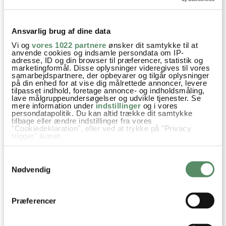
Ansvarlig brug af dine data
Vi og
vores 1022 partnere
ønsker dit samtykke til at
anvende cookies og indsamle persondata om IP-
adresse, ID og din browser til præferencer, statistik og
marketingformål. Disse oplysninger videregives til vores
samarbejdspartnere, der opbevarer og tilgår oplysninger
på din enhed for at vise dig målrettede annoncer, levere
tilpasset indhold, foretage annonce- og indholdsmåling,
lave målgruppeundersøgelser og udvikle tjenester. Se
mere information under
indstillinger
og i vores
persondatapolitik. Du kan altid trække dit samtykke
tilbage eller ændre indstillinger fra vores
"Cookiedeklaration", eller ved at trykke på "Privacy
Prøv også
trigger" ikonet.
Hvis du tillader det, vil vi også gerne:
Samtykkevalg
Indsamle præcise oplysninger om din placering,
der kan være nøjagtig inden for få meter
Nødvendig
Identificere din enhed baseret på en scanning af
dens unikke karakteristika (fingerprinting)
Dine valg anvendes på hele websitet.
Præferencer