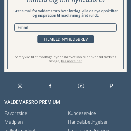
Gratis mail fra Valdemarsro hver lørdag. Alle de nye opskrifter
og inspiration til madlavning året rundt.
TILMELD NYHEDSBREV
Samtykke til at modtage nyhedsbrevet kan til enhver tid trækkes
tilbage,
læs mere her
VALDEMARSRO PREMIUM
Favoritside
Kundeservice
Madplan
Handelsbetingelser
Indkøbsseddel
Læs alt om Premium