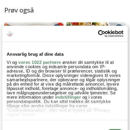
Prøv også
Ansvarlig brug af dine data
Vi og
vores 1022 partnere
ønsker dit samtykke til at
anvende cookies og indsamle persondata om IP-
adresse, ID og din browser til præferencer, statistik og
marketingformål. Disse oplysninger videregives til vores
TAQUITOS MED OKSEKØD
TACOSKÅLE MED KYLLING
samarbejdspartnere, der opbevarer og tilgår oplysninger
OG MAJS
på din enhed for at vise dig målrettede annoncer, levere
tilpasset indhold, foretage annonce- og indholdsmåling,
lave målgruppeundersøgelser og udvikle tjenester. Se
mere information under
indstillinger
og i vores
persondatapolitik. Du kan altid trække dit samtykke
tilbage eller ændre indstillinger fra vores
Aftensmad
Grill opskrifter
Mexicansk
"Cookiedeklaration", eller ved at trykke på "Privacy
trigger" ikonet.
Nem Hverdagsmad
Opskrifter
Lime
Spidskommen
Hvis du tillader det, vil vi også gerne:
Samtykkevalg
Indsamle præcise oplysninger om din placering,
Koriander
Røget paprika
Kylling
Peberfrugt