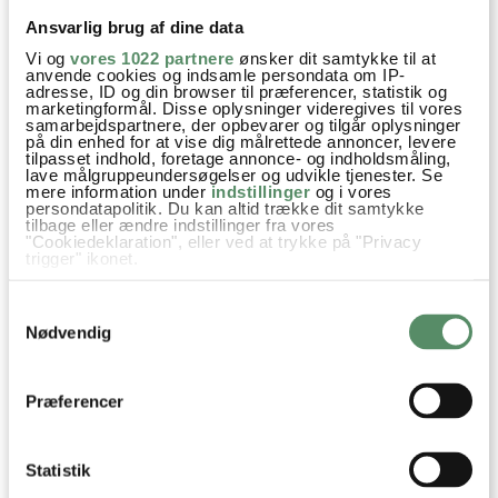
hvis det allerede er stillet og besvaret - eller du kan kigge på
denne side
Ansvarlig brug af dine data
, hvor jeg giver svar på mange 'ofte stillede
spørgsmål' til min opskrifter.
Vi og
vores 1022 partnere
ønsker dit samtykke til at
anvende cookies og indsamle persondata om IP-
adresse, ID og din browser til præferencer, statistik og
marketingformål. Disse oplysninger videregives til vores
20 KOMMENTARER

samarbejdspartnere, der opbevarer og tilgår oplysninger
på din enhed for at vise dig målrettede annoncer, levere
tilpasset indhold, foretage annonce- og indholdsmåling,
lave målgruppeundersøgelser og udvikle tjenester. Se
mere information under
indstillinger
og i vores
Signe
:
persondatapolitik. Du kan altid trække dit samtykke
tilbage eller ændre indstillinger fra vores
18. august 2025 kl. 11:15
"Cookiedeklaration", eller ved at trykke på "Privacy
trigger" ikonet.
Kan man lave dem uden kød?
Hvis du tillader det, vil vi også gerne:
besvar
Samtykkevalg
Indsamle præcise oplysninger om din placering,
der kan være nøjagtig inden for få meter
Nødvendig
Identificere din enhed baseret på en scanning af
Ann-Christine
:
dens unikke karakteristika (fingerprinting)
18. august 2025 kl. 15:33
Dine valg anvendes på hele websitet.
Præferencer
Hej Signe
Ja, det kan man sagtens
God fornøjelse
Statistik
Kh Ann-Christine