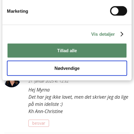
besvar
Marketing
Myrna
:
Vis detaljer
20. januar 2025 kl. 19:51
Har du en opskrift på muffins med svampe – gorgonzola el
andet,jeg har svært ved at finde nogle?på forhånd tak.
Tillad alle
besvar
Nødvendige
Ann-Christine
:
21. januar 2025 kl. 12:32
Hej Myrna
Det har jeg ikke lavet, men det skriver jeg da lige
på min ideliste :)
Kh Ann-Christine
besvar