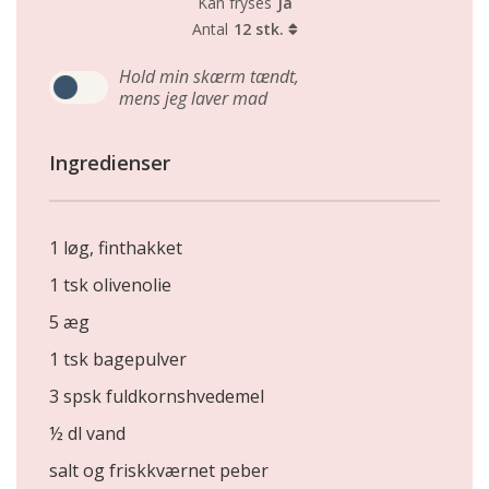
Kan fryses
Ja
Antal
12 stk.
Hold min skærm tændt,
mens jeg laver mad
Ingredienser
1 løg, finthakket
1 tsk olivenolie
5 æg
1 tsk bagepulver
3 spsk fuldkornshvedemel
½ dl vand
salt og friskkværnet peber