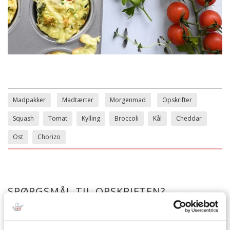
Madpakker
Madtærter
Morgenmad
Opskrifter
Squash
Tomat
Kylling
Broccoli
Kål
Cheddar
Ost
Chorizo
SPØRGSMÅL TIL OPSKRIFTEN?
Har du spørgsmål til opskriften eller lyst til at sende en sød
hilsen, så kan du skrive til mig i kommentarfeltet herunder.
Du kan måske finde svaret på dit spørgsmål i kommentarfeltet,