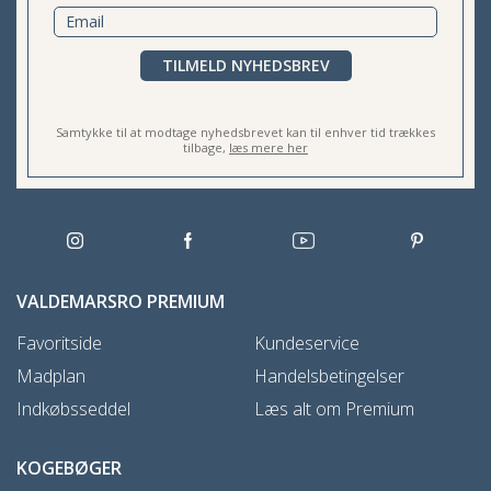
TILMELD NYHEDSBREV
Samtykke til at modtage nyhedsbrevet kan til enhver tid trækkes
tilbage,
læs mere her
VALDEMARSRO PREMIUM
Favoritside
Kundeservice
Madplan
Handelsbetingelser
Indkøbsseddel
Læs alt om Premium
KOGEBØGER