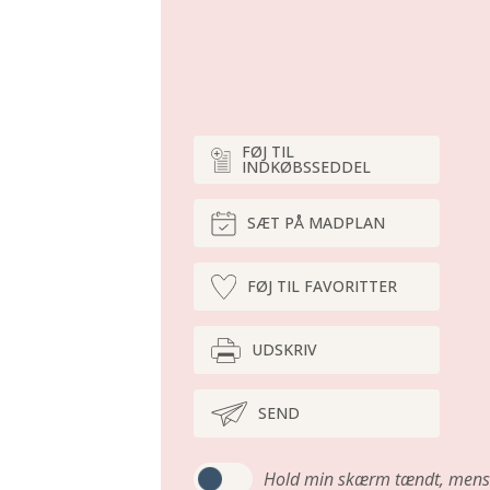
FØJ TIL
INDKØBSSEDDEL
SÆT PÅ MADPLAN
FØJ TIL FAVORITTER
UDSKRIV
SEND
Hold min skærm tændt,
mens 