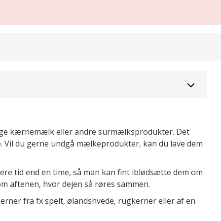
ruge kærnemælk eller andre surmælksprodukter. Det
rne. Vil du gerne undgå mælkeprodukter, kan du lave dem
ere tid end en time, så man kan fint iblødsætte dem om
om aftenen, hvor dejen så røres sammen.
rner fra fx spelt, ølandshvede, rugkerner eller af en