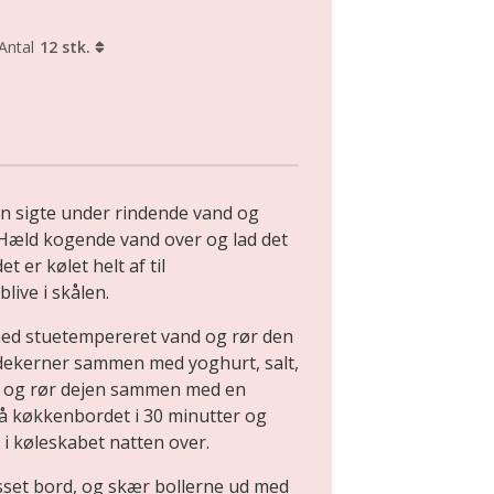
Antal
12 stk.
en sigte under rindende vand og
 Hæld kogende vand over og lad det
et er kølet helt af til
live i skålen.
 med stuetempereret vand og rør den
edekerner sammen med yoghurt, salt,
i og rør dejen sammen med en
å køkkenbordet i 30 minutter og
 i køleskabet natten over.
sset bord, og skær bollerne ud med