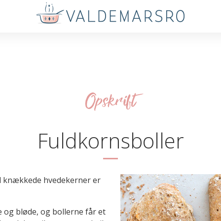
Opskrift
Fuldkornsboller
ed knækkede hvedekerner er
og bløde, og bollerne får et