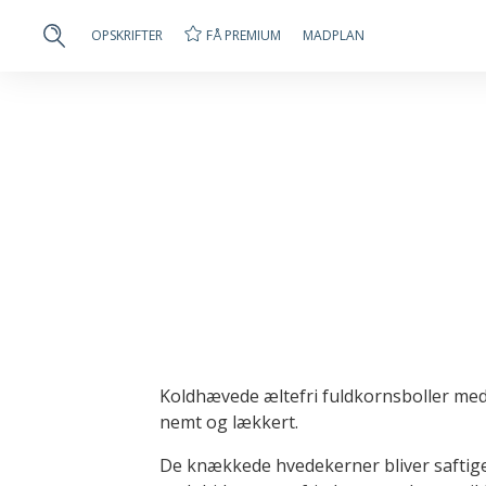
FÅ PREMIUM
OPSKRIFTER
MADPLAN
Koldhævede æltefri fuldkornsboller m
nemt og lækkert.
De knækkede hvedekerner bliver saftige 