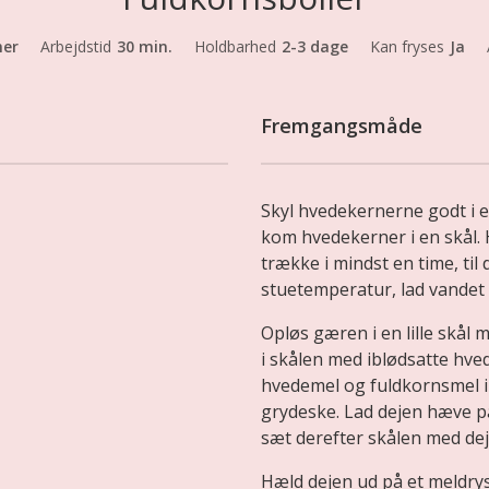
mer
Arbejdstid
30 min.
Holdbarhed
2-3 dage
Kan fryses
Ja
Fremgangsmåde
Skyl hvedekernerne godt i 
kom hvedekerner i en skål.
trække i mindst en time, til d
stuetemperatur, lad vandet b
Opløs gæren i en lille skål
i skålen med iblødsatte hv
hvedemel og fuldkornsmel 
grydeske. Lad dejen hæve p
sæt derefter skålen med dej
Hæld dejen ud på et meldry