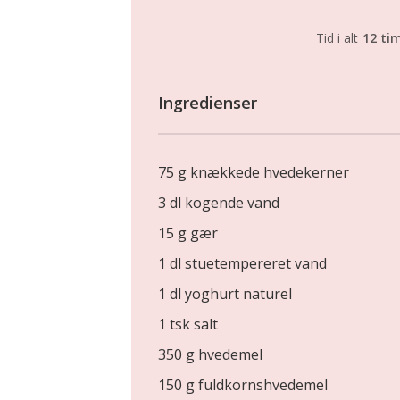
Tid i alt
12 ti
Ingredienser
75 g knækkede hvedekerner
3 dl kogende vand
15 g gær
1 dl stuetempereret vand
1 dl yoghurt naturel
1 tsk salt
350 g hvedemel
150 g fuldkornshvedemel