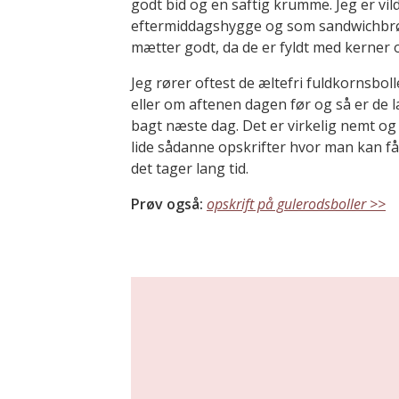
godt bid og en saftig krumme. Jeg er vil
eftermiddagshygge og som sandwichbrø
mætter godt, da de er fyldt med kerner o
Jeg rører oftest de æltefri fuldkornsboll
eller om aftenen dagen før og så er de læk
bagt næste dag. Det er virkelig nemt og 
lide sådanne opskrifter hvor man kan få
det tager lang tid.
Prøv også:
opskrift på gulerodsboller >>