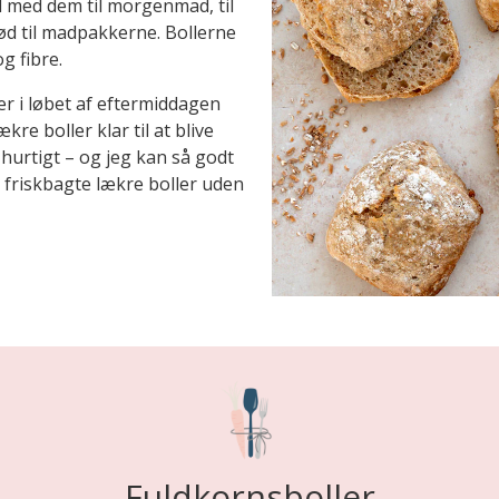
d med dem til morgenmad, til
d til madpakkerne. Bollerne
g fibre.
er i løbet af eftermiddagen
re boller klar til at blive
hurtigt – og jeg kan så godt
 friskbagte lækre boller uden
Fuldkornsboller