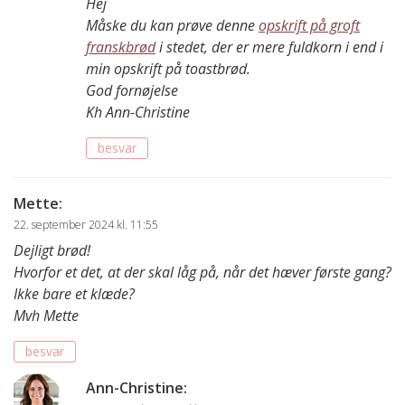
Hej
Måske du kan prøve denne
opskrift på groft
franskbrød
i stedet, der er mere fuldkorn i end i
min opskrift på toastbrød.
God fornøjelse
Kh Ann-Christine
besvar
Mette
:
22. september 2024 kl. 11:55
Dejligt brød!
Hvorfor et det, at der skal låg på, når det hæver første gang?
Ikke bare et klæde?
Mvh Mette
besvar
Ann-Christine
: