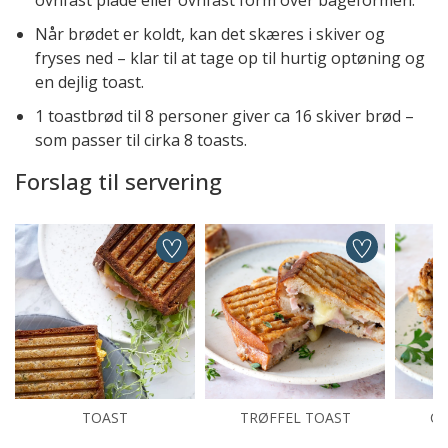
ovnfast plade eller ovnfast form over bageformen.
Når brødet er koldt, kan det skæres i skiver og
fryses ned – klar til at tage op til hurtig optøning og
en dejlig toast.
1 toastbrød til 8 personer giver ca 16 skiver brød –
som passer til cirka 8 toasts.
Forslag til servering
TOAST
TRØFFEL TOAST
C