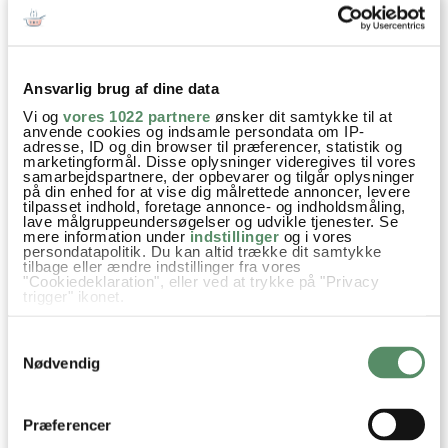
FLADBRØD
FOCACCIA MED ROSMARIN
OG OLIVEN
Ansvarlig brug af dine data
Brød & Boller
Eftermiddagssnack
Familiefavoritter
Vi og
vores 1022 partnere
ønsker dit samtykke til at
anvende cookies og indsamle persondata om IP-
adresse, ID og din browser til præferencer, statistik og
Opskrifter
Gær
Hvedemel
marketingformål. Disse oplysninger videregives til vores
samarbejdspartnere, der opbevarer og tilgår oplysninger
på din enhed for at vise dig målrettede annoncer, levere
tilpasset indhold, foretage annonce- og indholdsmåling,
lave målgruppeundersøgelser og udvikle tjenester. Se
mere information under
indstillinger
og i vores
persondatapolitik. Du kan altid trække dit samtykke
SPØRGSMÅL TIL OPSKRIFTEN?
tilbage eller ændre indstillinger fra vores
Har du spørgsmål til opskriften eller lyst til at sende en sød
"Cookiedeklaration", eller ved at trykke på "Privacy
trigger" ikonet.
hilsen, så kan du skrive til mig i kommentarfeltet herunder.
Du kan måske finde svaret på dit spørgsmål i kommentarfeltet,
Hvis du tillader det, vil vi også gerne:
hvis det allerede er stillet og besvaret - eller du kan kigge på
Samtykkevalg
Indsamle præcise oplysninger om din placering,
denne side
, hvor jeg giver svar på mange 'ofte stillede
der kan være nøjagtig inden for få meter
Nødvendig
Identificere din enhed baseret på en scanning af
spørgsmål' til min opskrifter.
dens unikke karakteristika (fingerprinting)
Dine valg anvendes på hele websitet.
Præferencer
50 KOMMENTARER
