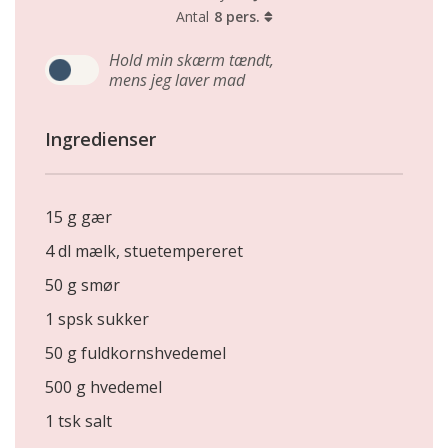
Antal
8 pers.
Hold min skærm tændt,
mens jeg laver mad
Ingredienser
15 g gær
4 dl mælk, stuetempereret
50 g smør
1 spsk sukker
50 g fuldkornshvedemel
500 g hvedemel
1 tsk salt