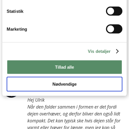
Statistik
Ulrik
:
7. april 2026 kl. 12:44
Marketing
Hej, jeg oplevede at dejen hævede godt på køkkenbordet og
også hævet videre i køleskabet. Men næste morgen var den
sunket noget sammen igen (måske 2cm mindre) og brødet
Vis detaljer
blev ikke specielt let, som jeg håbede
Hvad tror du årsagen kan være?
Tillad alle
besvar
Nødvendige
Ann-Christine
:
7. april 2026 kl. 15:12
Hej Ulrik
Når den falder sammen i formen er det fordi
dejen overhæver, og derfor bliver den også lidt
kompakt. Det kan typisk ske hvis dejen står for
varmt eller hæver for længe, men jeg kan så