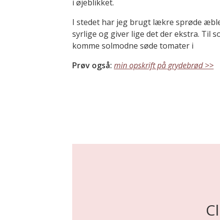
i øjeblikket.
I stedet har jeg brugt lækre sprøde æb
syrlige og giver lige det der ekstra. Til 
komme solmodne søde tomater i
Prøv også:
min opskrift på grydebrød >>
C