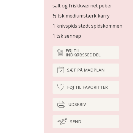
salt og friskkværnet peber
½ tsk mediumstærk karry
1 knivspids stødt spidskommen
1 tsk sennep
FØJ TIL
INDKØBSSEDDEL
SÆT PÅ MADPLAN
FØJ TIL FAVORITTER
UDSKRIV
SEND