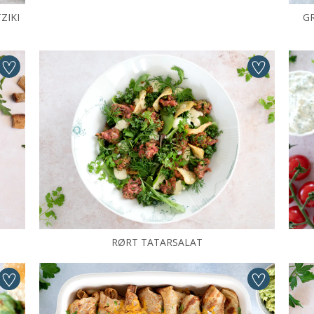
ZIKI
G
RØRT TATARSALAT