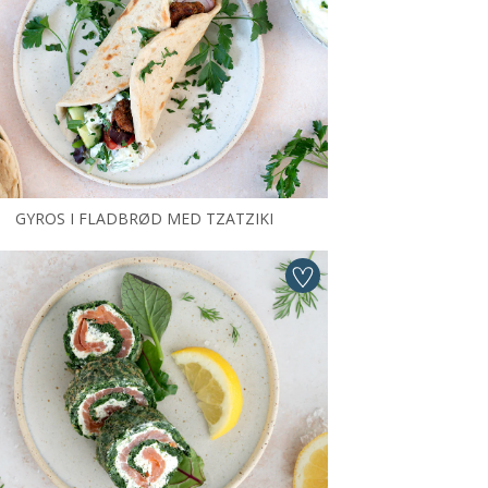
GYROS I FLADBRØD MED TZATZIKI