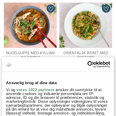
NUDELSUPPE MED KYLLING
ORIENTALSK RISRET MED
OG GRØNT
OKSEKØD
Aftensmad
Asiatisk
Måltidssalat og bowls
Opskrifter
Ansvarlig brug af dine data
Salat
Kylling
Salat
Rødløg
Rucola
Mynte
Vi og
vores 1022 partnere
ønsker dit samtykke til at
anvende cookies og indsamle persondata om IP-
Koriander
Chili
Sesamfrø
Lime
Ingefær
Hvidløg
adresse, ID og din browser til præferencer, statistik og
marketingformål. Disse oplysninger videregives til vores
samarbejdspartnere, der opbevarer og tilgår oplysninger
på din enhed for at vise dig målrettede annoncer, levere
tilpasset indhold, foretage annonce- og indholdsmåling,