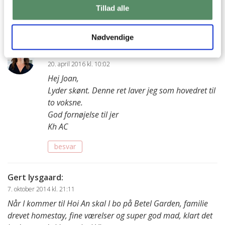
Tillad alle
Kh, Joan
besvar
Nødvendige
Ann-Christine
:
20. april 2016 kl. 10:02
Hej Joan,
Lyder skønt. Denne ret laver jeg som hovedret til
to voksne.
God fornøjelse til jer
Kh AC
besvar
Gert lysgaard
:
7. oktober 2014 kl. 21:11
Når I kommer til Hoi An skal I bo på Betel Garden, familie
drevet homestay, fine værelser og super god mad, klart det