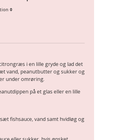
tion
itrongræs i en lille gryde og lad det
ilsæt vand, peanutbutter og sukker og
tter under omrøring.
nutdippen på et glas eller en lille
ilsæt fishsauce, vand samt hvidløg og
uce eller sukker, hvis ønsket.