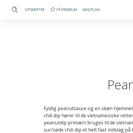
FÅ PREMIUM
OPSKRIFTER
MADPLAN
Pean
Fyldig peanutsauce og en skøn hjemmel
chili dip hører til de vietnamesiske ret
peanutdip primært bruges til de vietnam
sur/søde chili dip et helt fast indslag p