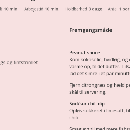
lt
10 min.
Arbejdstid
10 min.
Holdbarhed
3 dage
Antal
1 por
Fremgangsmåde
Peanut sauce
Kom kokosolie, hvidløg, og c
gs og fintstrimlet
varme op, til det dufter. T
lad det simre i et par minu
Fjern citrongræs og hæld pea
skål til servering.
Sød/sur chili dip
Opløs sukkeret i limesaft, t
chili.
Smag evt til med mere fishsa