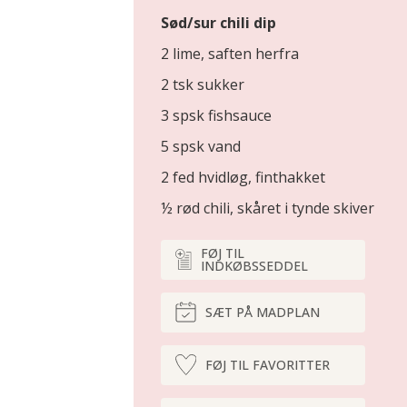
Sød/sur chili dip
2 lime, saften herfra
2 tsk sukker
3 spsk fishsauce
5 spsk vand
2 fed hvidløg, finthakket
½ rød chili, skåret i tynde skiver
FØJ TIL
INDKØBSSEDDEL
SÆT PÅ MADPLAN
FØJ TIL FAVORITTER