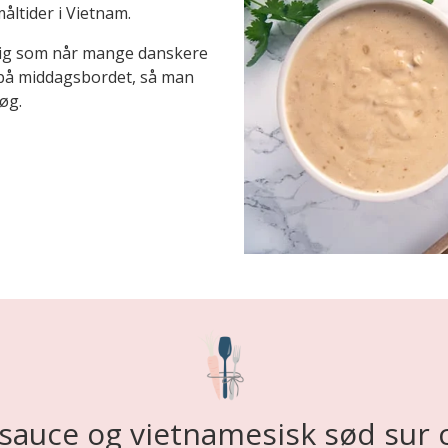
måltider i Vietnam.
dig som når mange danskere
r på middagsbordet, så man
øg.
auce og vietnamesisk sød sur c