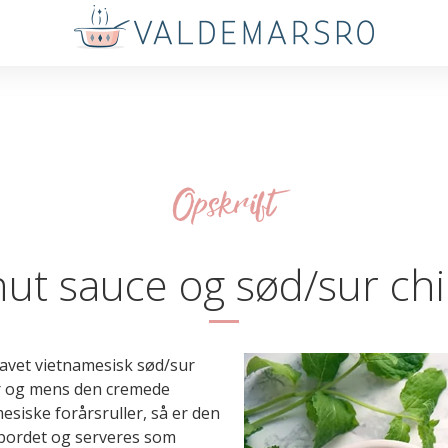
Opskrift
ut sauce og sød/sur chil
avet vietnamesisk sød/sur
ter og mens den cremede
esiske forårsruller, så er den
å bordet og serveres som