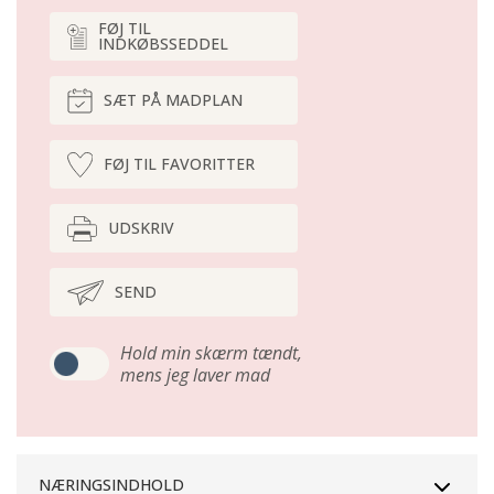
FØJ TIL
INDKØBSSEDDEL
SÆT PÅ MADPLAN
FØJ TIL FAVORITTER
UDSKRIV
SEND
Hold min skærm tændt,
mens jeg laver mad
NÆRINGSINDHOLD