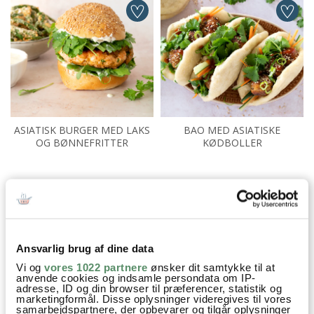
ASIATISK BURGER MED LAKS
BAO MED ASIATISKE
OG BØNNEFRITTER
KØDBOLLER
Aftensmad
Asiatisk
Nem Hverdagsmad
One Pot retter
Opskrifter
Suppe
Kylling
Hvidløg
Ansvarlig brug af dine data
Ingefær
Karry
Bouillon
Kokosmælk
Gulerødder
Vi og
vores 1022 partnere
ønsker dit samtykke til at
Rodfrugter
Nudler
Spidskål
Kål
Spinat
Lime
anvende cookies og indsamle persondata om IP-
adresse, ID og din browser til præferencer, statistik og
marketingformål. Disse oplysninger videregives til vores
forårsløg
Chili
Sesamfrø
samarbejdspartnere, der opbevarer og tilgår oplysninger