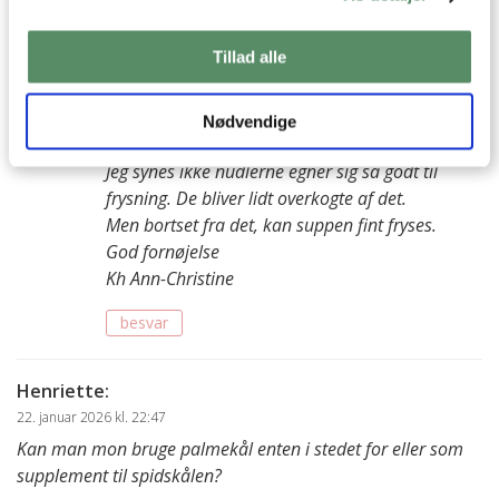
besvar
Tillad alle
Ann-Christine
:
11. februar 2026 kl. 20:28
Hej Nikolaj
Nødvendige
Tak, det er jeg glad for du synes :)
Jeg synes ikke nudlerne egner sig så godt til
frysning. De bliver lidt overkogte af det.
Men bortset fra det, kan suppen fint fryses.
God fornøjelse
Kh Ann-Christine
besvar
Henriette
:
22. januar 2026 kl. 22:47
Kan man mon bruge palmekål enten i stedet for eller som
supplement til spidskålen?